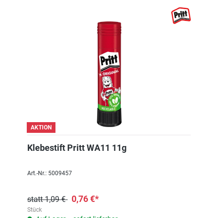
AKTION
Klebestift Pritt WA11 11g
Art.-Nr.: 5009457
0,76 €*
statt 1,09 €
Stück