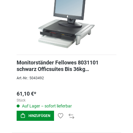
Monitorständer Fellowes 8031101
schwarz Officsuites Bis 36kg
Höhenverstellbar
Art.-Nr.: 5043492
61,10 €*
Stück
Auf Lager – sofort lieferbar
HINZUFÜGEN