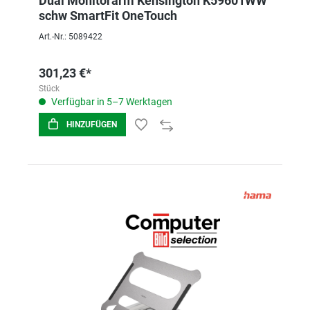
Dual Monitorarm Kensington K59601WW
schw SmartFit OneTouch
Art.-Nr.: 5089422
301,23 €*
Stück
Verfügbar in 5–7 Werktagen
HINZUFÜGEN