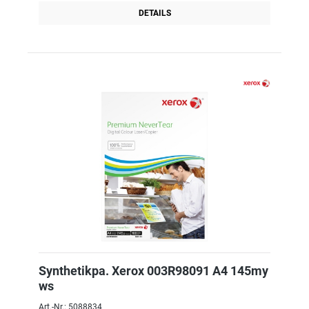
DETAILS
Synthetikpa. Xerox 003R98091 A4 145my
ws
Art.-Nr.: 5088834