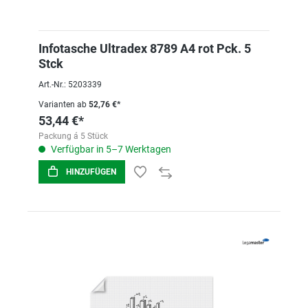
Infotasche Ultradex 8789 A4 rot Pck. 5
Stck
Art.-Nr.: 5203339
Varianten ab
52,76 €*
53,44 €*
Packung á 5 Stück
Verfügbar in 5–7 Werktagen
HINZUFÜGEN