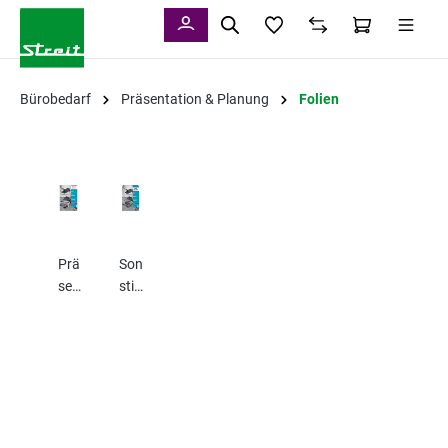
alt springen
Bürobedarf
Präsentation & Planung
Folien
Prä
Son
sen
stig
tati
es
ons
foli
en