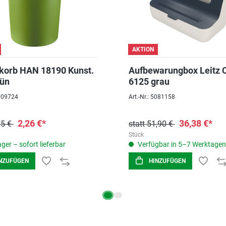
AKTION
korb HAN 18190 Kunst.
Aufbewarungbox Leitz 
rün
6125 grau
5009724
Art.-Nr.: 5081158
2,26 €*
36,38 €*
75 €
statt 51,90 €
Stück
ger – sofort lieferbar
Verfügbar in 5–7 Werktagen
NZUFÜGEN
HINZUFÜGEN