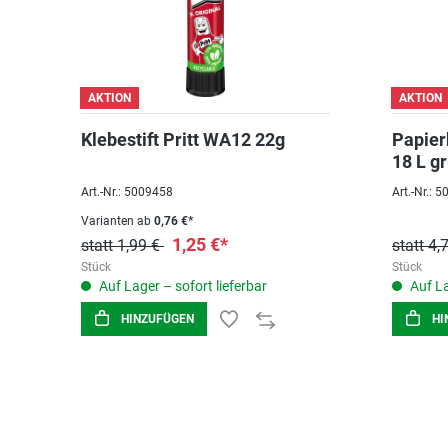
AKTION
AKTION
Klebestift Pritt WA12 22g
Papier
18 L g
Art.-Nr.: 5009458
Art.-Nr.: 
Varianten ab
0,76 €*
1,25 €*
statt 1,99 €
statt 4,
Stück
Stück
Auf Lager – sofort lieferbar
Auf La
HINZUFÜGEN
HI