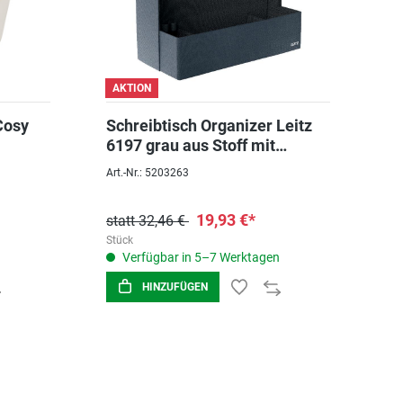
AKTION
A
Cosy
Schreibtisch Organizer Leitz
Sc
6197 grau aus Stoff mit
6199 grau 
Tragegriff 38x19x26cm
3
Art.-Nr.: 5203263
Art
Var
19,93 €*
statt 32,46 €
st
Stück
Stü
Verfügbar in 5–7 Werktagen
HINZUFÜGEN