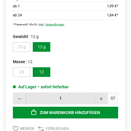
ab
1
1,99 €*
ab
24
1,84 €*
* Preise exkl. MwSt. zzgl.
Versandkosten
Gewicht
: 12 g
25 g
12 g
(Diese Option ist zurzeit nicht verfügbar.)
Masse
: 12
25
12
(Diese Option ist zurzeit nicht verfügbar.)
Auf Lager – sofort lieferbar
Prod
ST
ZUM WARENKORB HINZUFÜGEN
MERKEN
VERGLEICHEN