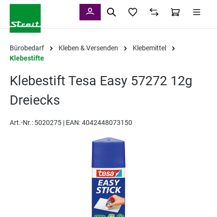
alt springen
Bürobedarf
Kleben & Versenden
Klebemittel
Klebestifte
Klebestift Tesa Easy 57272 12g
Dreiecks
Art.-Nr.:
5020275 |
EAN: 4042448073150
Bildergalerie überspringen