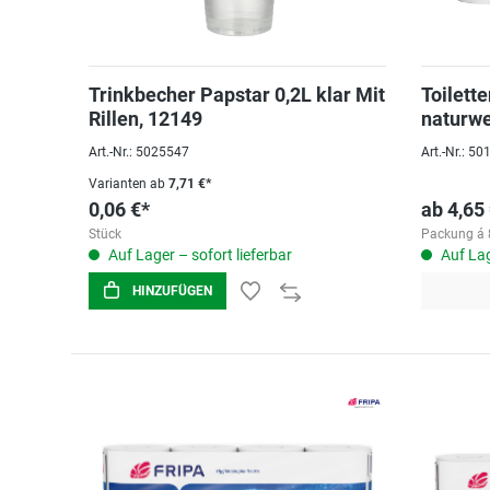
Trinkbecher Papstar 0,2L klar Mit
Toilette
Rillen, 12149
naturwe
Art.-Nr.: 5025547
Art.-Nr.: 5
Varianten ab
7,71 €*
0,06 €*
ab
4,65
Stück
Packung á 8
Auf Lager – sofort lieferbar
Auf Lag
HINZUFÜGEN