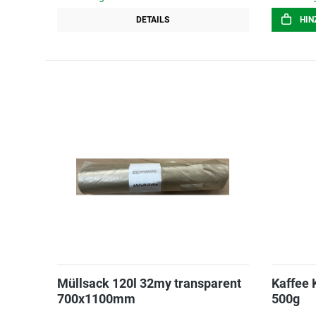
DETAILS
HIN
Müllsack 120l 32my transparent
Kaffee 
700x1100mm
500g