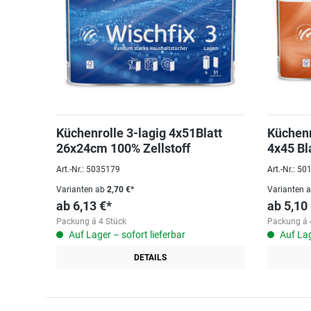
Küchenrolle 3-lagig 4x51Blatt
Küchenr
26x24cm 100% Zellstoff
4x45 Bl
Art.-Nr.: 5035179
Art.-Nr.: 5
Varianten ab
2,70 €*
Varianten 
ab
6,13 €*
ab
5,10
Packung á 4 Stück
Packung á 
Auf Lager – sofort lieferbar
Auf Lag
DETAILS