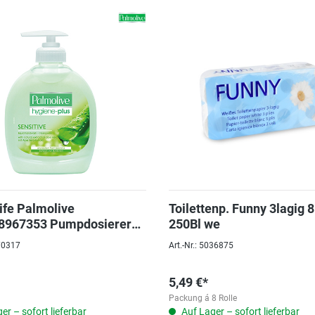
fe Palmolive
Toilettenp. Funny 3lagig 8
8967353 Pumpdosierer
250Bl we
070317
Art.-Nr.: 5036875
5,49 €*
Packung á 8 Rolle
er – sofort lieferbar
Auf Lager – sofort lieferbar