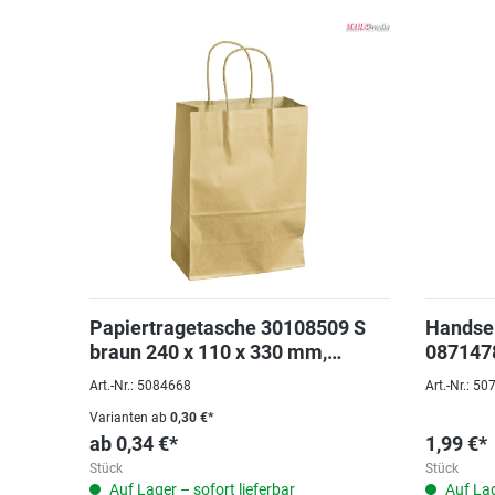
Papiertragetasche 30108509 S
Handsei
braun 240 x 110 x 330 mm,
087147
Traglast 6kg
300ml
Art.-Nr.: 5084668
Art.-Nr.: 5
Varianten ab
0,30 €*
ab
0,34 €*
1,99 €*
Stück
Stück
Auf Lager – sofort lieferbar
Auf Lag