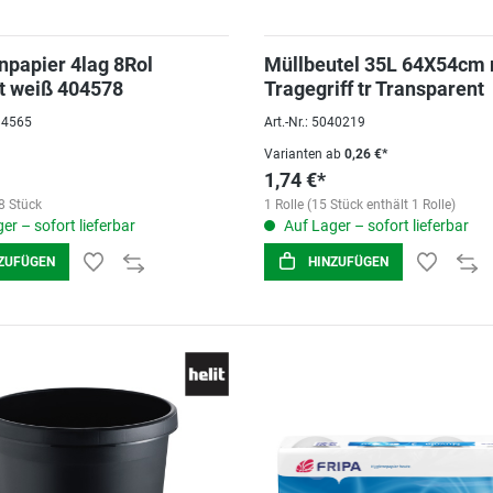
enpapier 4lag 8Rol
Müllbeutel 35L 64X54cm 
t weiß 404578
Tragegriff tr Transparent
084565
Art.-Nr.: 5040219
Varianten ab
0,26 €*
1,74 €*
8 Stück
1 Rolle (15 Stück enthält 1 Rolle)
er – sofort lieferbar
Auf Lager – sofort lieferbar
ZUFÜGEN
HINZUFÜGEN