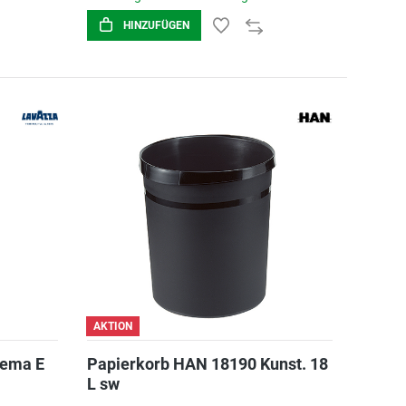
HINZUFÜGEN
AKTION
rema E
Papierkorb HAN 18190 Kunst. 18
L sw