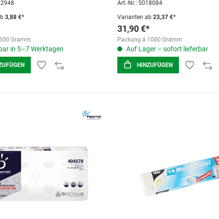
202948
Art.-Nr.: 5018084
ab
3,88 €*
Varianten ab
23,37 €*
31,90 €*
 500 Gramm
Packung á 1000 Gramm
ar in 5–7 Werktagen
Auf Lager – sofort lieferbar
ZUFÜGEN
HINZUFÜGEN