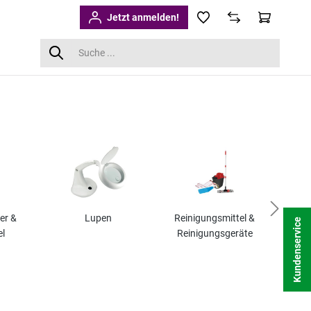
Jetzt anmelden!
er &
Lupen
Reinigungsmittel &
Tr
Kundenservice
el
Reinigungsgeräte