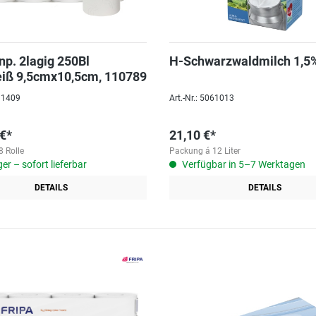
np. 2lagig 250Bl
H-Schwarzwaldmilch 1,5%
iß 9,5cmx10,5cm, 110789
011409
Art.-Nr.: 5061013
 €*
21,10 €*
 Rolle
Packung á 12 Liter
er – sofort lieferbar
Verfügbar in 5–7 Werktagen
DETAILS
DETAILS