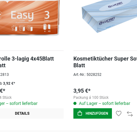
olle 3-lagig 4x45Blatt
Kosmetiktücher Super So
att
Blatt
012813
Art.-Nr.: 5028252
ab
3,92 €*
 €*
3,95 €*
4 Stück
Packung á 100 Stück
er – sofort lieferbar
Auf Lager – sofort lieferbar
DETAILS
HINZUFÜGEN