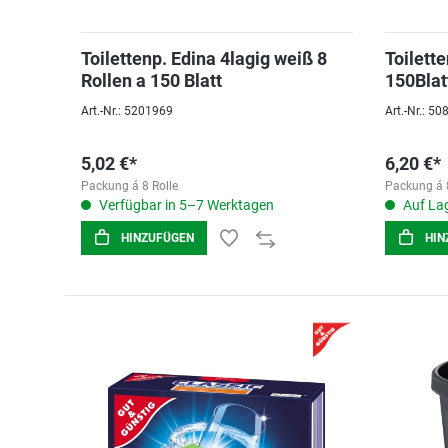
Toilettenp. Edina 4lagig weiß 8
Toilett
Rollen a 150 Blatt
150Blat
Art.-Nr.: 5201969
Art.-Nr.: 5
5,02 €*
6,20 €*
Packung á 8 Rolle
Packung á 
Verfügbar in 5–7 Werktagen
Auf Lag
HINZUFÜGEN
HIN