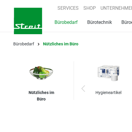
springen
Zur Hauptnavigation springen
SERVICES
SHOP
UNTERNEHME
Bürobedarf
Bürotechnik
Büro
Bürobedarf
Nützliches im Büro
Nützliches im
Hygieneartikel
Büro