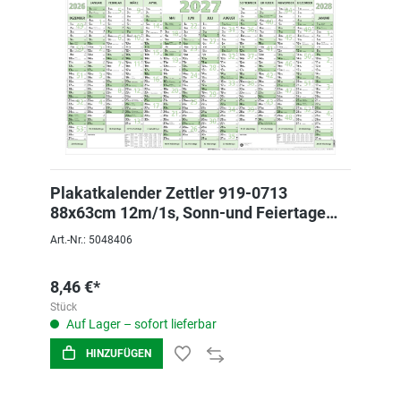
Plakatkalender Zettler 919-0713
88x63cm 12m/1s, Sonn-und Feiertage
Hervorgehobe
Art.-Nr.: 5048406
8,46 €*
Stück
Auf Lager – sofort lieferbar
HINZUFÜGEN