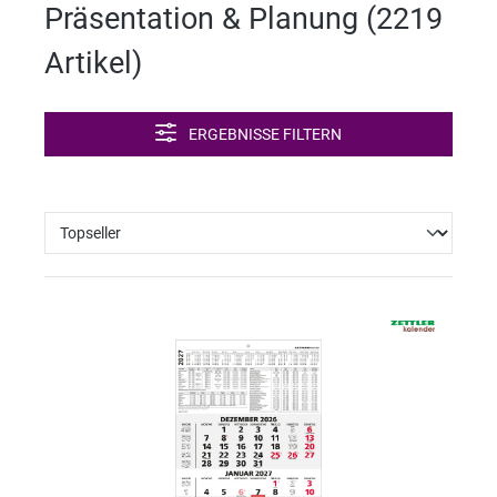
Präsentation & Planung (
2219
r
Artikel
)
ERGEBNISSE FILTERN