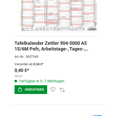
Tafelkalender Zettler 904-0000 A5
1S/6M Pefc, Arbeitstage-, Tages-,
Wochenzählun
Art.-Nr.: 5007349
Varianten ab
0,34 €*
0,40 €*
Stück
Verfügbar in 5–7 Werktagen
HINZUFÜGEN