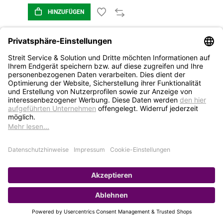
HINZUFÜGEN
1
2
3
4
5
STREIT Newsletter
Neue Produkte, Blogbeiträge, Eventeinladungen und
vieles mehr
Bleiben Sie auf dem Laufenden und abonnieren Sie
gerne unseren Newsletter: