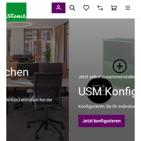
alt springen
Jetzt selbst zusammenstellen
USM Konfigurator
Konfigurieren Sie Ihr individuelles USM Möbel online!
Jetzt konfigurieren