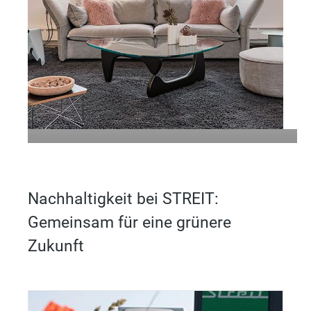
Besuchen Sie uns im STREIT
Showroom in Freiburg
Nachhaltigkeit bei STREIT:
Mehr erfahren
Gemeinsam für eine grünere
Zukunft