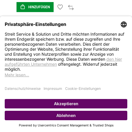
HINZUFÜGEN
1
2
3
4
5
STREIT Newsletter
Neue Produkte, Blogbeiträge, Eventeinladungen und
vieles mehr
Bleiben Sie auf dem Laufenden und abonnieren Sie
gerne unseren Newsletter: