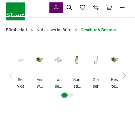
alt springen
Bürobedarf
Nützliches im Büro
Geschirr & Besteck
Ser
Ein
Tas
Son
Glä
Bes
Tel
vice
we
sen
stig
ser
tec
er
g-
/
es
k
Ges
Bec
chir
her
r