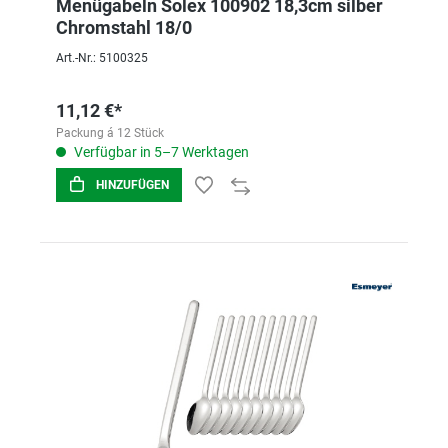
Menügabeln Solex 100902 18,3cm silber
Chromstahl 18/0
Art.-Nr.: 5100325
11,12 €*
Packung á 12 Stück
Verfügbar in 5–7 Werktagen
HINZUFÜGEN