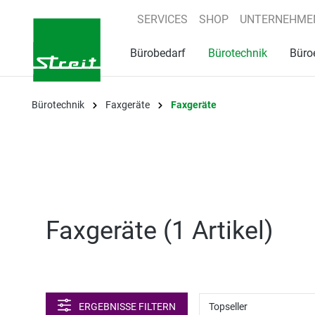
springen
Zur Hauptnavigation springen
SERVICES
SHOP
UNTERNEHME
Bürobedarf
Bürotechnik
Büro
Bürotechnik
Faxgeräte
Faxgeräte
Faxgeräte (
1 Artikel
)
ERGEBNISSE FILTERN