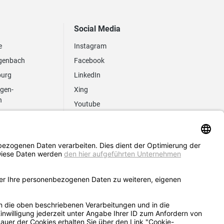
Social Media
e
Instagram
genbach
Facebook
burg
LinkedIn
ngen-
Xing
n
Youtube