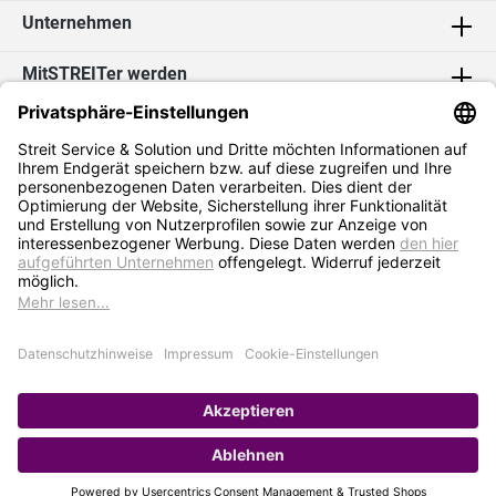
Unternehmen
MitSTREITer werden
Kontakt
Social Media
2026 Streit Service & Solution GmbH & Co. KG
* Alle Preise exkl. MwSt. zzgl.
Versandkosten
Impressum
Datenschutz
AGB
Hinweisgebersystem
Erklärung zur Barrierefreiheit
Verkauf nur an Selbstständige / Gewerbetreibende. Kein Verkauf an
Privat. Preise gelten nur bei Bestellung im Online-Shop