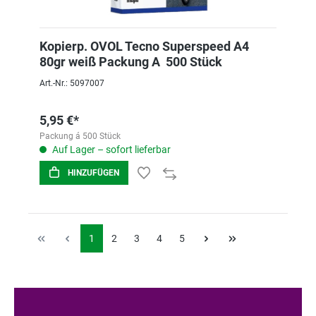
Kopierp. OVOL Tecno Superspeed A4
80gr weiß Packung A 500 Stück
Art.-Nr.: 5097007
5,95 €*
Packung á 500 Stück
Auf Lager – sofort lieferbar
HINZUFÜGEN
1
2
3
4
5