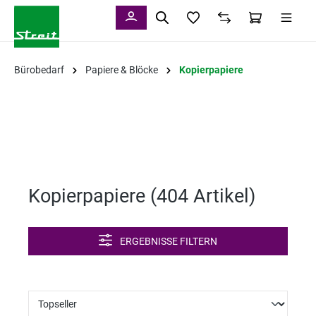
alt springen
Bürobedarf
Papiere & Blöcke
Kopierpapiere
Kopierpapiere (
404 Artikel
)
ERGEBNISSE FILTERN