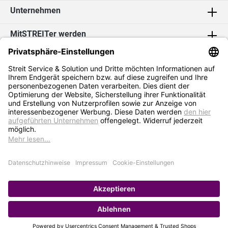
Unternehmen
MitSTREITer werden
Kontakt
Social Media
2026 Streit Service & Solution GmbH & Co. KG
* Alle Preise exkl. MwSt. zzgl.
Versandkosten
Impressum
Datenschutz
AGB
Hinweisgebersystem
Erklärung zur Barrierefreiheit
Verkauf nur an Selbstständige / Gewerbetreibende. Kein Verkauf an
Privat. Preise gelten nur bei Bestellung im Online-Shop