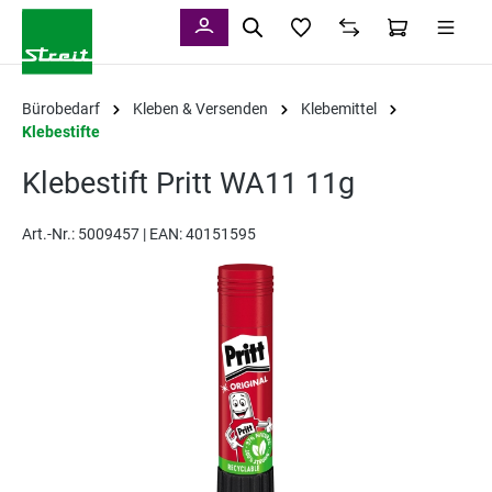
alt springen
Bürobedarf
Kleben & Versenden
Klebemittel
Klebestifte
Klebestift Pritt WA11 11g
Art.-Nr.:
5009457 |
EAN: 40151595
Bildergalerie überspringen