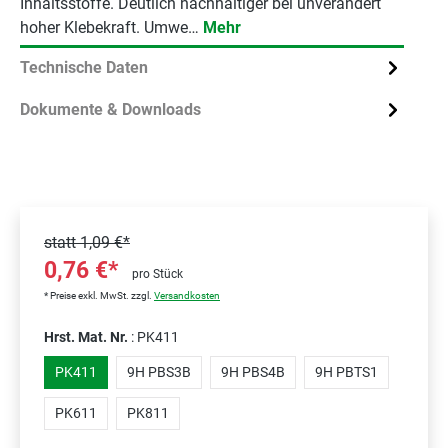
Inhaltsstoffe. Deutlich nachhaltiger bei unverändert
hoher Klebekraft. Umwe…
Mehr
Technische Daten
Dokumente & Downloads
statt
1,09 €*
0,76 €*
pro Stück
* Preise exkl. MwSt. zzgl.
Versandkosten
Hrst. Mat. Nr.
: PK411
PK411
9H PBS3B
9H PBS4B
9H PBTS1
PK611
PK811