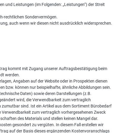
n und Leistungen (im Folgenden: „Leistungen“) der Streit
ich-rechtlichen Sondervermögen.
g, auch wenn wir diesen nicht ausdrücklich widersprechen.
Vertrag kommt mit Zugang unserer Auftragsbestätigung beim
ndt werden.
agen, Angaben auf der Website oder in Prospekten dienen
hen bzw. können nur beispielhafte, ähnliche Abbildungen sein.
technische Daten) sowie deren Darstellungen (z.B.
eändert wird, die Verwendbarkeit zum vertraglich
umutbar sind. Ist ein Artikel aus dem Sortiment Bürobedarf
t die Verwendbarkeit zum vertraglich vorhergesehenen Zweck
schaften des Materials und stellen keinen Mangel dar.
sten gesondert zu vergüten. In diesem Fall erstellen wir
ftrag auf der Basis dieses ergänzenden Kostenvoranschlags