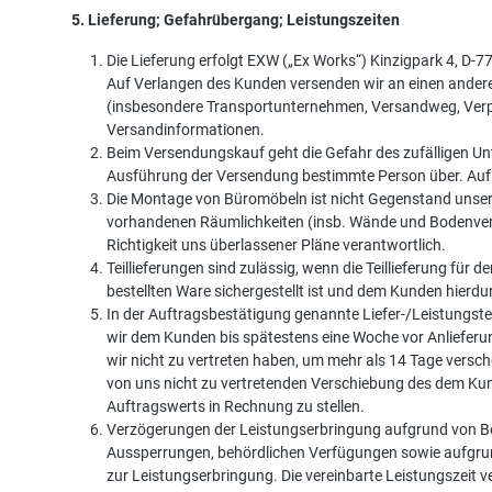
5. Lieferung; Gefahrübergang; Leistungszeiten
Die Lieferung erfolgt EXW („Ex Works“) Kinzigpark 4, D-
Auf Verlangen des Kunden versenden wir an einen andere
(insbesondere Transportunternehmen, Versandweg, Verpac
Versandinformationen.
Beim Versendungskauf geht die Gefahr des zufälligen Unt
Ausführung der Versendung bestimmte Person über. Auf 
Die Montage von Büromöbeln ist nicht Gegenstand unsere
vorhandenen Räumlichkeiten (insb. Wände und Bodenverhä
Richtigkeit uns überlassener Pläne verantwortlich.
Teillieferungen sind zulässig, wenn die Teillieferung fü
bestellten Ware sichergestellt ist und dem Kunden hier
In der Auftragsbestätigung genannte Liefer-/Leistungster
wir dem Kunden bis spätestens eine Woche vor Anlieferun
wir nicht zu vertreten haben, um mehr als 14 Tage versc
von uns nicht zu vertretenden Verschiebung des dem Kun
Auftragswerts in Rechnung zu stellen.
Verzögerungen der Leistungserbringung aufgrund von Bet
Aussperrungen, behördlichen Verfügungen sowie aufgrun
zur Leistungserbringung. Die vereinbarte Leistungszeit