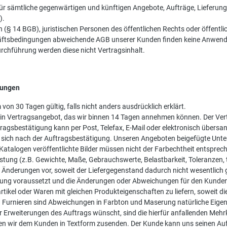
r sämtliche gegenwärtigen und künftigen Angebote, Aufträge, Lieferunge
).
(§ 14 BGB), juristischen Personen des öffentlichen Rechts oder öffentl
ftsbedingungen abweichende AGB unserer Kunden finden keine Anwendun
chführung werden diese nicht Vertragsinhalt.
tungen
von 30 Tagen gültig, falls nicht anders ausdrücklich erklärt.
h sein Vertragsangebot, das wir binnen 14 Tagen annehmen können. Der 
agsbestätigung kann per Post, Telefax, E-Mail oder elektronisch übersa
ch nach der Auftragsbestätigung. Unseren Angeboten beigefügte Unterl
n Katalogen veröffentlichte Bilder müssen nicht der Farbechtheit entsprec
tung (z.B. Gewichte, Maße, Gebrauchswerte, Belastbarkeit, Toleranzen, 
 Änderungen vor, soweit der Liefergegenstand dadurch nicht wesentlich g
ng voraussetzt und die Änderungen oder Abweichungen für den Kunden z
geartikel oder Waren mit gleichen Produkteigenschaften zu liefern, sowei
d Furnieren sind Abweichungen in Farbton und Maserung natürliche Eigen
rweiterungen des Auftrags wünscht, sind die hierfür anfallenden Mehrko
den wir dem Kunden in Textform zusenden. Der Kunde kann uns seinen Au