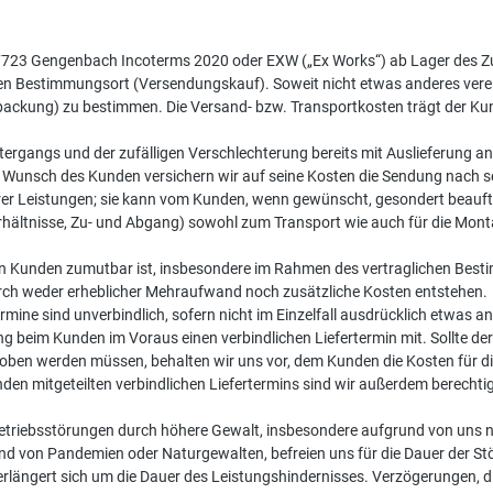
77723 Gengenbach Incoterms 2020 oder EXW („Ex Works“) ab Lager des Zulie
n Bestimmungsort (Versendungskauf). Soweit nicht etwas anderes vereinb
kung) zu bestimmen. Die Versand- bzw. Transportkosten trägt der Kunde
ergangs und der zufälligen Verschlechterung bereits mit Auslieferung an 
Wunsch des Kunden versichern wir auf seine Kosten die Sendung nach 
r Leistungen; sie kann vom Kunden, wenn gewünscht, gesondert beauftra
ltnisse, Zu- und Abgang) sowohl zum Transport wie auch für die Montag
r den Kunden zumutbar ist, insbesondere im Rahmen des vertraglichen Bes
durch weder erheblicher Mehraufwand noch zusätzliche Kosten entstehen.
mine sind unverbindlich, sofern nicht im Einzelfall ausdrücklich etwas a
g beim Kunden im Voraus einen verbindlichen Liefertermin mit. Sollte d
hoben werden müssen, behalten wir uns vor, dem Kunden die Kosten für di
den mitgeteilten verbindlichen Liefertermins sind wir außerdem berecht
riebsstörungen durch höhere Gewalt, insbesondere aufgrund von uns nic
d von Pandemien oder Naturgewalten, befreien uns für die Dauer der St
 verlängert sich um die Dauer des Leistungshindernisses. Verzögerunge