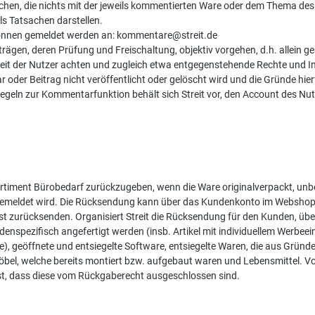
chen, die nichts mit der jeweils kommentierten Ware oder dem Thema des I
s Tatsachen darstellen.
können gemeldet werden an: kommentare@streit.de
rägen, deren Prüfung und Freischaltung, objektiv vorgehen, d.h. allein 
eiheit der Nutzer achten und zugleich etwa entgegenstehende Rechte und 
 oder Beitrag nicht veröffentlicht oder gelöscht wird und die Gründe hier
egeln zur Kommentarfunktion behält sich Streit vor, den Account des Nu
rtiment Bürobedarf zurückzugeben, wenn die Ware originalverpackt, unb
gemeldet wird. Die Rücksendung kann über das Kundenkonto im Webshop od
st zurücksenden. Organisiert Streit die Rücksendung für den Kunden, üb
nspezifisch angefertigt werden (insb. Artikel mit individuellem Werbeeind
, geöffnete und entsiegelte Software, entsiegelte Waren, die aus Gründ
 Möbel, welche bereits montiert bzw. aufgebaut waren und Lebensmittel
ist, dass diese vom Rückgaberecht ausgeschlossen sind.