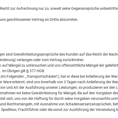
cht zur Aufrechnung nur zu, soweit seine Gegenansprüche unbestritten, 
 uns geschlossenen Vertrag an Dritte abzutreten.
gen sind Gewährleistungsansprüche des Kunden auf das Recht der Nacherf
nderung) verlangen oder vom Vertrag zurücktreten.
lich auf Mängel zu untersuchen und uns offensichtliche Mängel der gelief
. Im Übrigen gilt § 377 HGB.
im Folgenden: „Transportschäden“), hat er diese bei Anlieferung der Wa
 Ware erkennt, sind uns innerhalb von 3 Tagen nach Anlieferung der Ware
tion und Art der Ausführung unserer Leistungen, so produzieren wir de
nehmen wir keine Gewährleistung für Mängel, die auf den Vorgaben des K
et sich, uns von der Haftung für durch seine Vorgaben verursachte unmit
h- und Rechtsmängeln, mit Ausnahme von Schadensersatzansprüchen, bet
pediteur, Frachtführer oder die sonst zur Ausführung der Versendung 