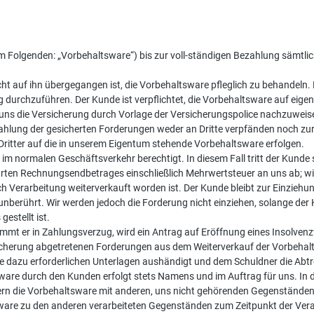
(im Folgenden: „Vorbehaltsware“) bis zur voll-ständigen Bezahlung sämt
icht auf ihn übergegangen ist, die Vorbehaltsware pfleglich zu behandel
ig durchzuführen. Der Kunde ist verpflichtet, die Vorbehaltsware auf ei
 uns die Versicherung durch Vorlage der Versicherungspolice nachzuweis
ahlung der gesicherten Forderungen weder an Dritte verpfänden noch zur
 Dritter auf die in unserem Eigentum stehende Vorbehaltsware erfolgen.
im normalen Geschäftsverkehr berechtigt. In diesem Fall tritt der Kund
ten Rechnungsendbetrages einschließlich Mehrwertsteuer an uns ab; wir n
 Verarbeitung weiterverkauft worden ist. Der Kunde bleibt zur Einziehu
n unberührt. Wir werden jedoch die Forderung nicht einziehen, solange 
estellt ist.
t er in Zahlungsverzug, wird ein Antrag auf Eröffnung eines Insolvenzve
icherung abgetretenen Forderungen aus dem Weiterverkauf der Vorbehalt
 dazu erforderlichen Unterlagen aushändigt und dem Schuldner die Abtre
ware durch den Kunden erfolgt stets Namens und im Auftrag für uns. In 
ern die Vorbehaltsware mit anderen, uns nicht gehörenden Gegenständen 
sware zu den anderen verarbeiteten Gegenständen zum Zeitpunkt der Ver