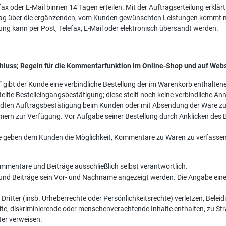
ax oder E-Mail binnen 14 Tagen erteilen. Mit der Auftragserteilung erklä
rag über die ergänzenden, vom Kunden gewünschten Leistungen kommt 
g kann per Post, Telefax, E-Mail oder elektronisch übersandt werden.
chluss; Regeln für die Kommentarfunktion im Online-Shop und auf Web
n“ gibt der Kunde eine verbindliche Bestellung der im Warenkorb enthalte
ellte Bestelleingangsbestätigung; diese stellt noch keine verbindliche An
ndten Auftragsbestätigung beim Kunden oder mit Absendung der Ware z
ern zur Verfügung. Vor Aufgabe seiner Bestellung durch Anklicken des Bu
 geben dem Kunden die Möglichkeit, Kommentare zu Waren zu verfassen od
Kommentare und Beiträge ausschließlich selbst verantwortlich.
re und Beiträge sein Vor- und Nachname angezeigt werden. Die Angabe e
 Dritter (insb. Urheberrechte oder Persönlichkeitsrechte) verletzen, Bele
lte, diskriminierende oder menschenverachtende Inhalte enthalten, zu St
tter verweisen.