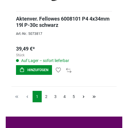
Aktenver. Fellowes 6008101 P4 4x34mm
19l P-30c schwarz
Art.-Nr.: 5073817
39,49 €*
Stück
Auf Lager – sofort lieferbar
HINZUFÜGEN
1
2
3
4
5