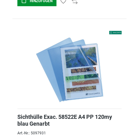
HINZUFÜGEN
Sichthülle Exac. 58522E A4 PP 120my
blau Genarbt
Art.-Nr.: 5097931