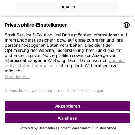
DETAILS
1
2
3
4
5
STREIT Newsletter
Neue Produkte, Blogbeiträge, Eventeinladungen und
vieles mehr
Bleiben Sie auf dem Laufenden und abonnieren Sie
gerne unseren Newsletter: