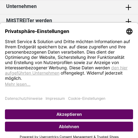
Unternehmen
MitSTREITer werden
Kontakt
Social Media
2026 Streit Service & Solution GmbH & Co. KG
* Alle Preise exkl. MwSt. zzgl.
Versandkosten
Impressum
Datenschutz
AGB
Hinweisgebersystem
Erklärung zur Barrierefreiheit
Verkauf nur an Selbstständige / Gewerbetreibende. Kein Verkauf an
Privat. Preise gelten nur bei Bestellung im Online-Shop