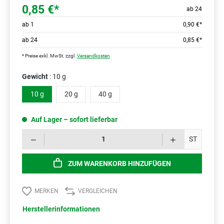
0,85 €*
ab 24
ab
1
0,90 €*
ab
24
0,85 €*
* Preise exkl. MwSt. zzgl.
Versandkosten
Gewicht
: 10 g
10 g
20 g
40 g
Auf Lager – sofort lieferbar
Prod
ST
ZUM WARENKORB HINZUFÜGEN
MERKEN
VERGLEICHEN
Herstellerinformationen