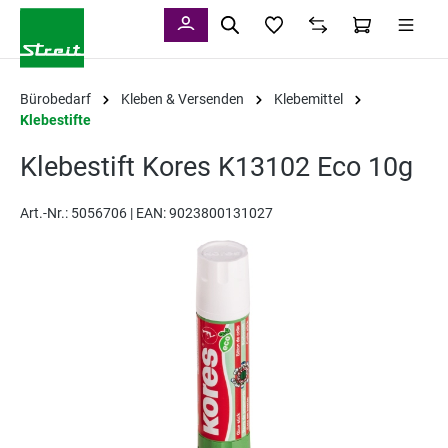
alt springen
Bürobedarf
Kleben & Versenden
Klebemittel
Klebestifte
Klebestift Kores K13102 Eco 10g
Art.-Nr.:
5056706 |
EAN: 9023800131027
Bildergalerie überspringen