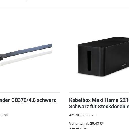
nder CB370/4.8 schwarz
Kabelbox Maxi Hama 221
Schwarz für Steckdosenle
40x15.6x13,5 cm
085690
Art.-Nr.: 5090973
Varianten ab
29,43 €*