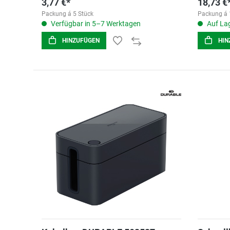
3,77 €*
18,73 €
Packung á 5 Stück
Packung á 
Verfügbar in 5–7 Werktagen
Auf Lag
HINZUFÜGEN
HIN