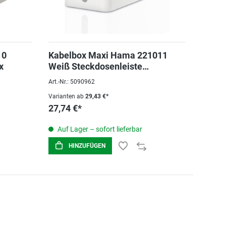
10
Kabelbox Maxi Hama 221011
x
Weiß Steckdosenleiste
40x15.6x13,5 cm
Art.-Nr.: 5090962
Varianten ab
29,43 €*
27,74 €*
Auf Lager – sofort lieferbar
HINZUFÜGEN