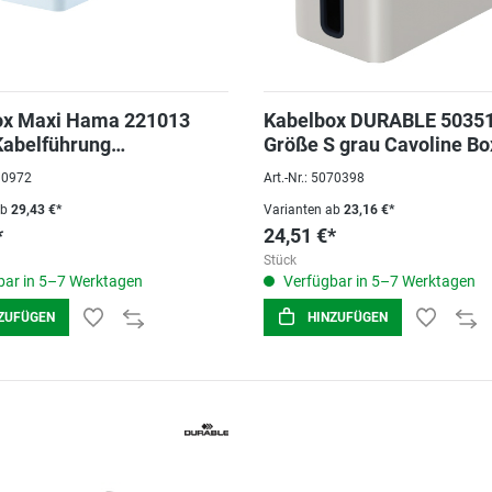
ox Maxi Hama 221013
Kabelbox DURABLE 5035
 Kabelführung
Größe S grau Cavoline Bo
,5x13,8 cm Weiß
090972
Art.-Nr.: 5070398
ab
29,43 €*
Varianten ab
23,16 €*
*
24,51 €*
Stück
ar in 5–7 Werktagen
Verfügbar in 5–7 Werktagen
ZUFÜGEN
HINZUFÜGEN