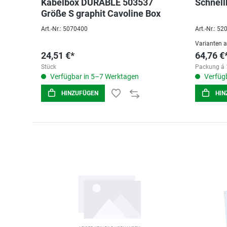
Kabelbox DURABLE 503537
Schnell
Größe S graphit Cavoline Box
Art.-Nr.: 5070400
Art.-Nr.: 5
Varianten 
24,51 €*
64,76 €
Stück
Packung á 
Verfügbar in 5–7 Werktagen
Verfügb
HINZUFÜGEN
HIN