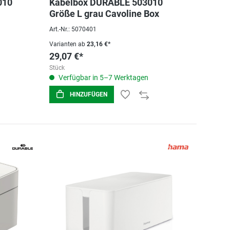
010
Kabelbox DURABLE 503010
Größe L grau Cavoline Box
Art.-Nr.: 5070401
Varianten ab
23,16 €*
29,07 €*
Stück
Verfügbar in 5–7 Werktagen
HINZUFÜGEN