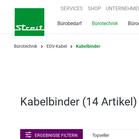
springen
Zur Hauptnavigation springen
SERVICES
SHOP
UNTERNEHME
Bürobedarf
Bürotechnik
Büro
Bürotechnik
EDV-Kabel
Kabelbinder
Kabelbinder (
14 Artikel
)
ERGEBNISSE FILTERN