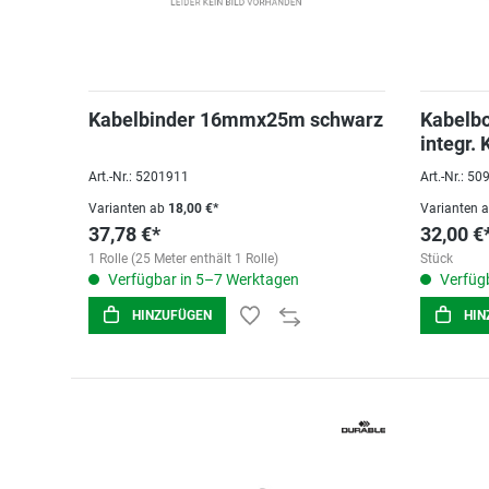
Kabelbinder 16mmx25m schwarz
Kabelb
integr.
40,0x15
Art.-Nr.: 5201911
Art.-Nr.: 5
Varianten ab
18,00 €*
Varianten 
37,78 €*
32,00 €
1 Rolle (25 Meter enthält 1 Rolle)
Stück
Verfügbar in 5–7 Werktagen
Verfügb
HINZUFÜGEN
HIN