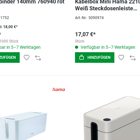
binder 140mm 760940 rot
Kabelbox Mini Hama 221
Weiß Steckdosenleiste
23,5x11,5x12 cm
201752
Art.-Nr.: 5090974
ab
18,00 €*
*
17,07 €*
1000 Stück
Stück
ar in 5–7 Werktagen
Verfügbar in 5–7 Werktagen
ZUFÜGEN
HINZUFÜGEN