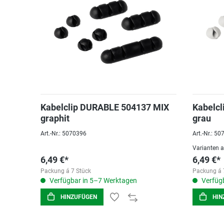
Kabelclip DURABLE 504137 MIX
Kabelc
graphit
grau
Art.-Nr.: 5070396
Art.-Nr.: 5
Varianten 
6,49 €*
6,49 €*
Packung á 7 Stück
Packung á 
Verfügbar in 5–7 Werktagen
Verfügb
HINZUFÜGEN
HIN