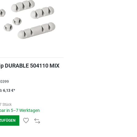
lip DURABLE 504110 MIX
070399
ab
6,13 €*
7 Stück
ar in 5–7 Werktagen
ZUFÜGEN