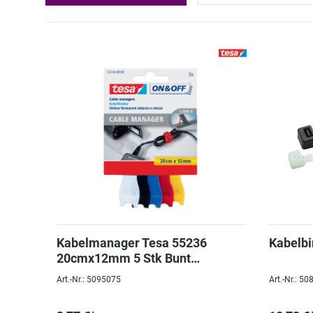
Kabelmanager Tesa 55236
Kabelbi
20cmx12mm 5 Stk Bunt
Wiederablösbar
Art.-Nr.: 5095075
Art.-Nr.: 5