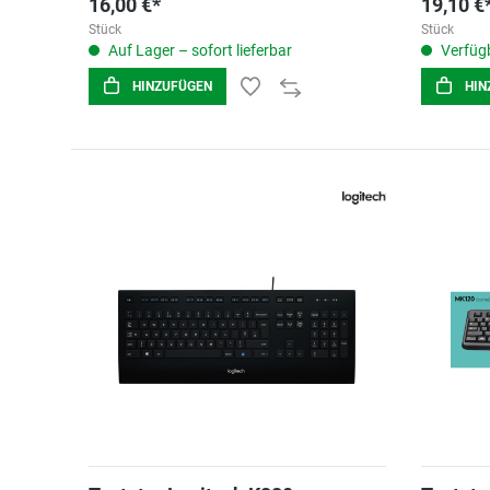
16,00 €*
19,10 €
Stück
Stück
Auf Lager – sofort lieferbar
Verfügb
HINZUFÜGEN
HIN