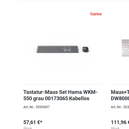
Tastatur-Maus Set Hama WKM-
Maus+Ta
550 grau 00173065 Kabellos
DW8000 
Art.-Nr.: 5099497
Art.-Nr.: 5
57,61 €*
111,96 
Stück
Stück