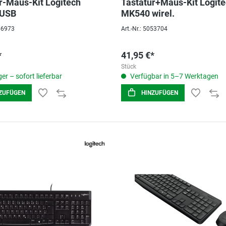
r-Maus-Kit Logitech
Tastatur+Maus-Kit Logit
USB
MK540 wirel.
056973
Art.-Nr.: 5053704
*
41,95 €*
Stück
er – sofort lieferbar
Verfügbar in 5–7 Werktagen
ZUFÜGEN
HINZUFÜGEN