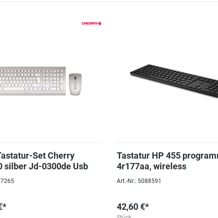
statur-Set Cherry
Tastatur HP 455 progra
silber Jd-0300de Usb
4r177aa, wireless
037265
Art.-Nr.: 5088591
€*
42,60 €*
Stück