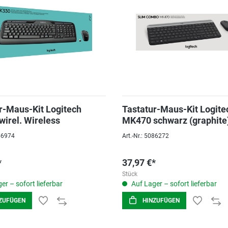
r-Maus-Kit Logitech
Tastatur-Maus-Kit Logite
irel. Wireless
MK470 schwarz (graphite
056974
Art.-Nr.: 5086272
*
37,97 €*
Stück
er – sofort lieferbar
Auf Lager – sofort lieferbar
ZUFÜGEN
HINZUFÜGEN