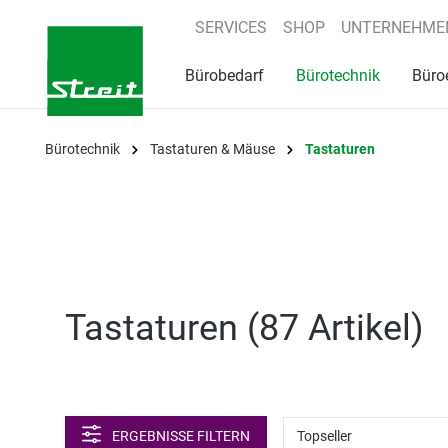
springen
Zur Hauptnavigation springen
SERVICES
SHOP
UNTERNEHME
Bürobedarf
Bürotechnik
Büro
Bürotechnik
Tastaturen & Mäuse
Tastaturen
Tastaturen (
87 Artikel
)
ERGEBNISSE FILTERN