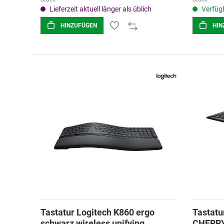
Lieferzeit aktuell länger als üblich
Verfügb
HINZUFÜGEN
HIN
Tastatur Logitech K860 ergo
Tastatu
schwarz wireless unifying
CHERRY