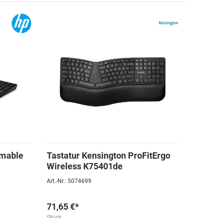
mmable
Tastatur Kensington ProFitErgo
Wireless K75401de
Art.-Nr.: 5074699
71,65 €*
Stück