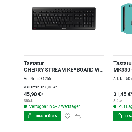
Tastatur
Tastatu
CHERRY STREAM KEYBOARD WI
MK330 w
RELESS schwarz
Art.-Nr.: 5086256
Art.-Nr.: 5
Varianten ab
0,00 €*
45,90 €*
31,45 €
Stück
Stück
Verfügbar in 5–7 Werktagen
Auf Lag
HINZUFÜGEN
HIN