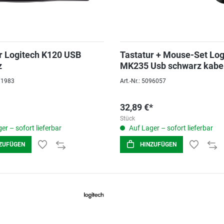
r Logitech K120 USB
Tastatur + Mouse-Set Log
z
MK235 Usb schwarz kabe
071983
Art.-Nr.: 5096057
32,89 €*
Stück
er – sofort lieferbar
Auf Lager – sofort lieferbar
ZUFÜGEN
HINZUFÜGEN