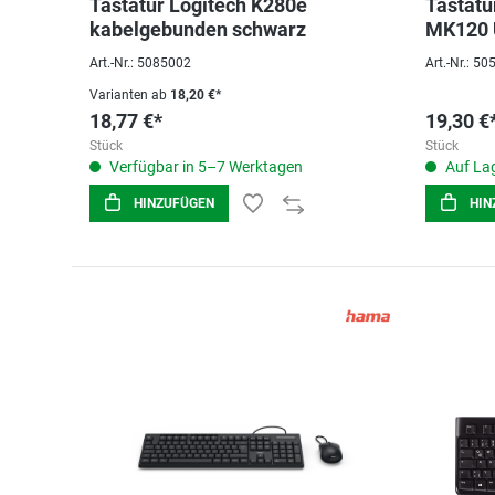
Tastatur Logitech K280e
Tastatu
kabelgebunden schwarz
MK120 
Art.-Nr.: 5085002
Art.-Nr.: 5
Varianten ab
18,20 €*
18,77 €*
19,30 €
Stück
Stück
Verfügbar in 5–7 Werktagen
Auf Lag
HINZUFÜGEN
HIN