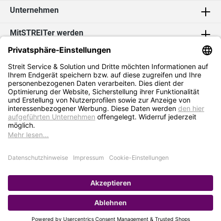
Unternehmen
MitSTREITer werden
Kontakt
Social Media
2026 Streit Service & Solution GmbH & Co. KG
* Alle Preise exkl. MwSt. zzgl.
Versandkosten
Impressum
Datenschutz
AGB
Hinweisgebersystem
Erklärung zur Barrierefreiheit
Verkauf nur an Selbstständige / Gewerbetreibende. Kein Verkauf an
Privat. Preise gelten nur bei Bestellung im Online-Shop