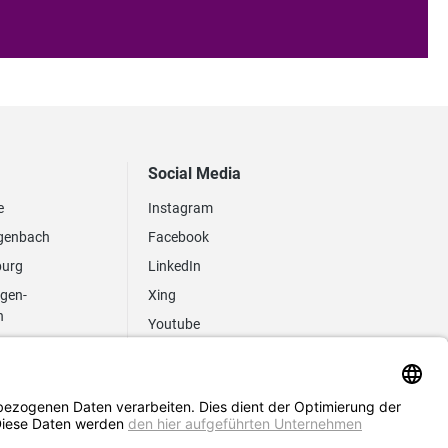
Social Media
e
Instagram
genbach
Facebook
burg
LinkedIn
ngen-
Xing
n
Youtube