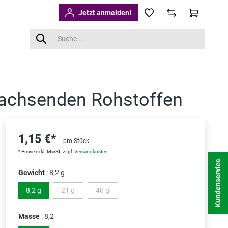
Jetzt anmelden!
wachsenden Rohstoffen
1,15 €*
pro Stück
* Preise exkl. MwSt. zzgl.
Versandkosten
Kundenservice
Gewicht
: 8,2 g
8,2 g
21 g
40 g
(Diese Option ist zurzeit nicht verfügbar.)
(Diese Option ist zurzeit nicht verfügbar.)
Masse
: 8,2