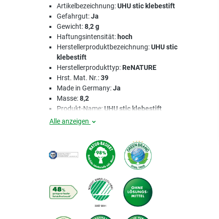
Artikelbezeichnung:
UHU stic klebestift
Gefahrgut:
Ja
Gewicht:
8,2 g
Haftungsintensität:
hoch
Herstellerproduktbezeichnung:
UHU stic
klebestift
Herstellerprodukttyp:
ReNATURE
Hrst. Mat. Nr.:
39
Made in Germany:
Ja
Masse:
8,2
Produkt-Name:
UHU stic klebestift
Alle anzeigen