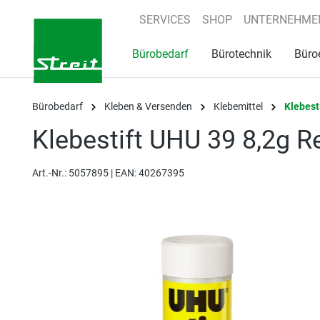
springen
Zur Hauptnavigation springen
SERVICES
SHOP
UNTERNEHME
Bürobedarf
Bürotechnik
Büro
Bürobedarf
Kleben & Versenden
Klebemittel
Klebest
Klebestift UHU 39 8,2g 
Art.-Nr.:
5057895 |
EAN: 40267395
Bildergalerie überspringen