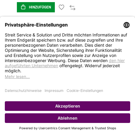
HINZUFÜGEN
1
2
3
4
5
STREIT Newsletter
Neue Produkte, Blogbeiträge, Eventeinladungen und
vieles mehr
Bleiben Sie auf dem Laufenden und abonnieren Sie
gerne unseren Newsletter: