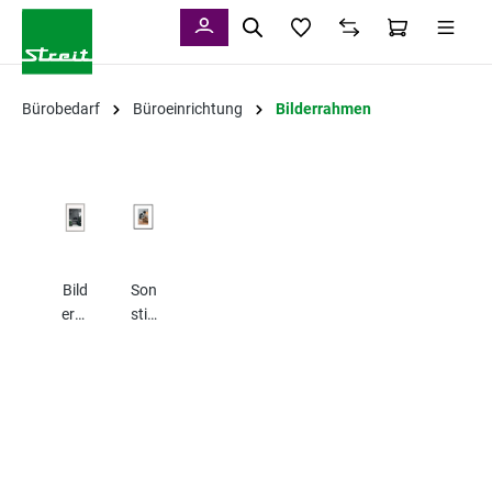
alt springen
Bürobedarf
Büroeinrichtung
Bilderrahmen
Bild
Son
erra
stig
hm
es
en