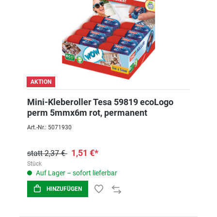
AKTION
Mini-Kleberoller Tesa 59819 ecoLogo
perm 5mmx6m rot, permanent
Art.-Nr.: 5071930
1,51 €*
statt 2,37 €
Stück
Auf Lager – sofort lieferbar
HINZUFÜGEN