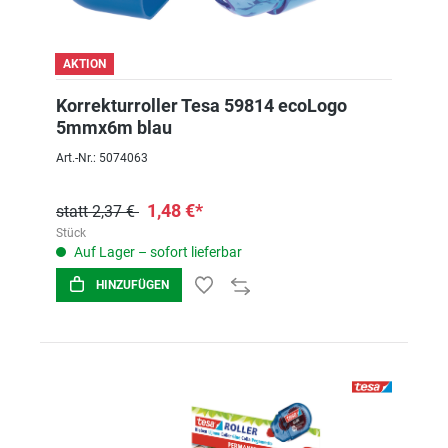
AKTION
Korrekturroller Tesa 59814 ecoLogo
5mmx6m blau
Art.-Nr.: 5074063
1,48 €*
statt 2,37 €
Stück
Auf Lager – sofort lieferbar
HINZUFÜGEN