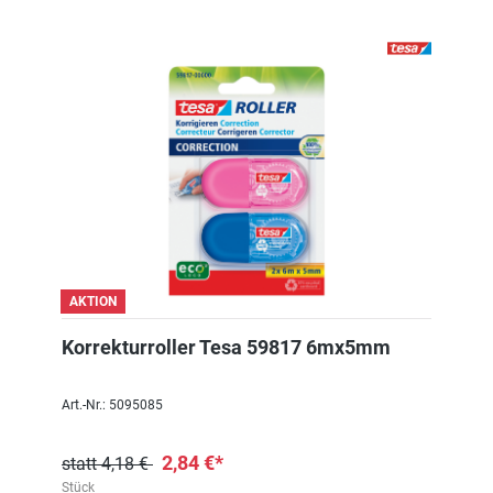
AKTION
Korrekturroller Tesa 59817 6mx5mm
Art.-Nr.: 5095085
2,84 €*
statt 4,18 €
Stück