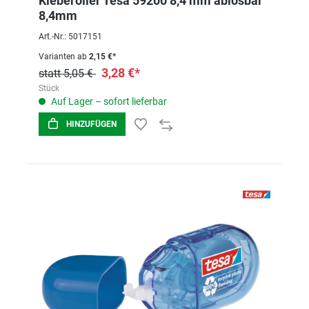
Kleberoller Tesa 59200 8,4 mm ablösbar
8,4mm
Art.-Nr.: 5017151
Varianten ab
2,15 €*
3,28 €*
statt 5,05 €
Stück
Auf Lager – sofort lieferbar
HINZUFÜGEN