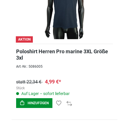
AKTION
Poloshirt Herren Pro marine 3XL Größe
3xl
Art.-Nr.: 5086005
4,99 €*
statt 22,34 €
Stück
Auf Lager – sofort lieferbar
HINZUFÜGEN