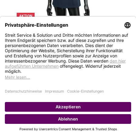
AKTION
Poloshirt Damen Pro marine XL
Art.-Nr.: 5085993
4,99 €*
statt 22,34 €
Stück
Auf Lager – sofort lieferbar
HINZUFÜGEN
1
2