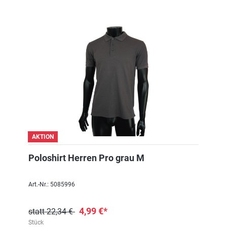
AKTION
Poloshirt Herren Pro grau M
Art.-Nr.: 5085996
4,99 €*
statt 22,34 €
Stück