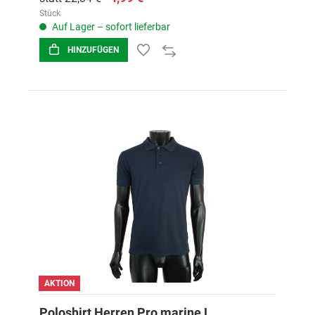
Stück
Auf Lager – sofort lieferbar
HINZUFÜGEN
AKTION
Poloshirt Herren Pro marine L