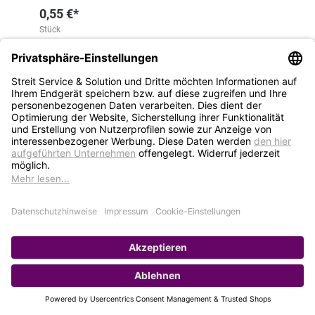
0,55 €*
Stück
Auf Lager – sofort lieferbar
HINZUFÜGEN
1
2
3
4
5
STREIT Newsletter
Neue Produkte, Blogbeiträge, Eventeinladungen und
vieles mehr
Bleiben Sie auf dem Laufenden und abonnieren Sie