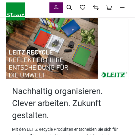
alt springen
Nachhaltig organisieren.
Clever arbeiten. Zukunft
gestalten.
Mit den LEITZ Recycle Produkten entscheiden Sie sich für