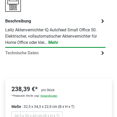
Beschreibung
Leitz Aktenvernichter IQ Autofeed Small Office 50.
Elektrischer, vollautomatischer Aktenvernichter für
Home Office oder klei…
Mehr
Technische Daten
238,39 €*
pro Stück
* Preise exkl. MwSt. zzgl.
Versandkosten
Maße
: 32,5 x 34,3 x 22,9 cm (B x H x T)
36,5 x 53 x 43 cm (B x H x T)