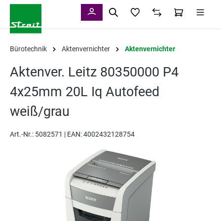
alt springen
Bürotechnik
Aktenvernichter
Aktenvernichter
Aktenver. Leitz 80350000 P4
4x25mm 20L Iq Autofeed
weiß/grau
Art.-Nr.:
5082571 |
EAN: 4002432128754
Bildergalerie überspringen