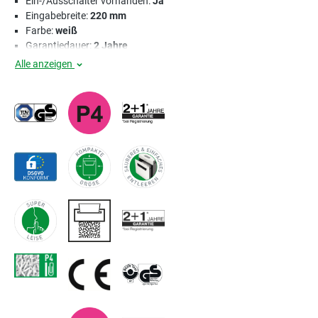
Ein-/Ausschalter vorhanden:
Ja
Eingabebreite:
220 mm
Farbe:
weiß
Garantiedauer:
2 Jahre
Alle anzeigen