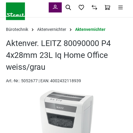
alt springen
Bürotechnik
Aktenvernichter
Aktenvernichter
Aktenver. LEITZ 80090000 P4
4x28mm 23L Iq Home Office
weiss/grau
Art.-Nr.:
5052677 |
EAN: 4002432118939
Bildergalerie überspringen