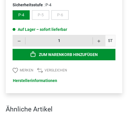
Sicherheitsstufe
: P-4
P-4
P-5
P-6
(Diese Option ist zurzeit nicht verfügbar.)
(Diese Option ist zurzeit nicht verfügbar.)
Auf Lager – sofort lieferbar
Prod
ST
ZUM WARENKORB HINZUFÜGEN
MERKEN
VERGLEICHEN
Herstellerinformationen
Ähnliche Artikel