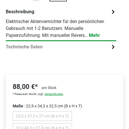
Beschreibung
Elektrischer Aktenvernichter für den persönlichen
Gebrauch mit 1-2 Benutzern. Manuelle
Papierzuführung. Mit manueller Revers…
Mehr
Technische Daten
88,00 €*
pro Stück
* Preise exkl. MwSt. zzgl.
Versandkosten
Maße
: 22,9 x 34,3 x 32,5 cm (B x H x T)
25,5 x 37,5 x 37 cm (B x H x T)
(Diese Option ist zurzeit nicht verfügbar.)
37 x 46,5 x 27,9 cm (B x H x T)