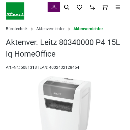
alt springen
Bürotechnik
Aktenvernichter
Aktenvernichter
Aktenver. Leitz 80340000 P4 15L
Iq HomeOffice
Art.-Nr.:
5081318 |
EAN: 4002432128464
Bildergalerie überspringen