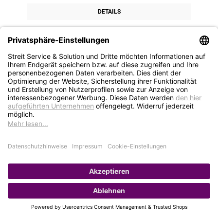
DETAILS
1
2
3
4
5
STREIT Newsletter
Neue Produkte, Blogbeiträge, Eventeinladungen und
vieles mehr
Bleiben Sie auf dem Laufenden und abonnieren Sie
gerne unseren Newsletter: