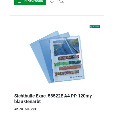
HINZUFÜGEN
Sichthülle Exac. 58522E A4 PP 120my
blau Genarbt
Art.-Nr.: 5097931