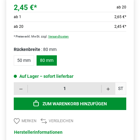
2,45 €*
ab 20
ab
1
2,65 €*
ab
20
2,45 €*
* Preise exkl. MwSt. zzgl.
Versandkosten
Rückenbreite
: 80 mm
50 mm
80 mm
Auf Lager – sofort lieferbar
Prod
ST
ZUM WARENKORB HINZUFÜGEN
MERKEN
VERGLEICHEN
Herstellerinformationen