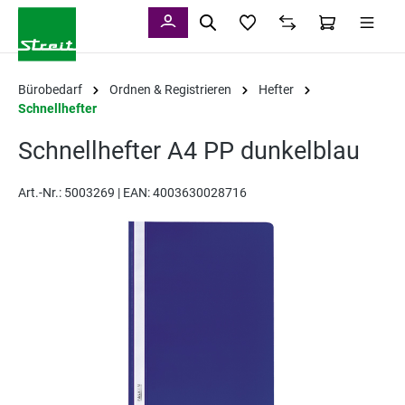
alt springen
Bürobedarf
Ordnen & Registrieren
Hefter
Schnellhefter
Schnellhefter A4 PP dunkelblau
Art.-Nr.:
5003269 |
EAN: 4003630028716
Bildergalerie überspringen