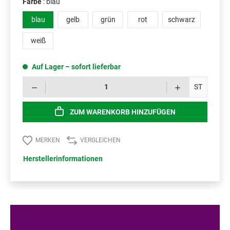
Farbe
: blau
blau
gelb
grün
rot
schwarz
weiß
Auf Lager – sofort lieferbar
Prod
ST
ZUM WARENKORB HINZUFÜGEN
MERKEN
VERGLEICHEN
Herstellerinformationen