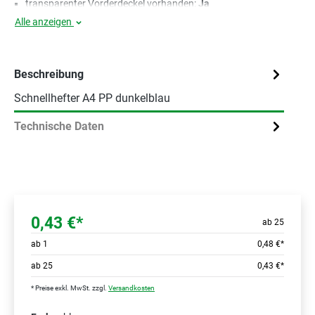
transparenter Vorderdeckel vorhanden:
Ja
Alle anzeigen
Beschreibung
Schnellhefter A4 PP dunkelblau
Technische Daten
0,43 €*
ab 25
ab
1
0,48 €*
ab
25
0,43 €*
* Preise exkl. MwSt. zzgl.
Versandkosten