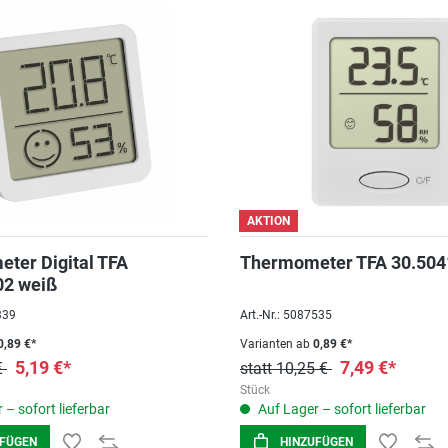
AKTION
ter Digital TFA
Thermometer TFA 30.504
02 weiß
339
Art.-Nr.: 5087535
,89 €*
Varianten ab
0,89 €*
5,19 €*
7,49 €*
 €
statt 10,25 €
Stück
 – sofort lieferbar
Auf Lager – sofort lieferbar
UFÜGEN
HINZUFÜGEN