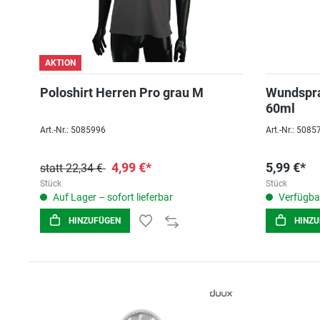
AKTION
Poloshirt Herren Pro grau M
Wundspra
60ml
Art.-Nr.: 5085996
Art.-Nr.: 5085
4,99 €*
5,99 €*
statt 22,34 €
Stück
Stück
Auf Lager – sofort lieferbar
Verfügba
HINZUFÜGEN
HINZ