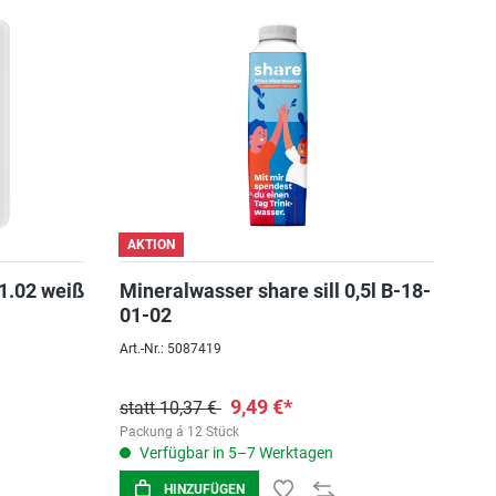
AKTION
1.02 weiß
Mineralwasser share sill 0,5l B-18-
01-02
Art.-Nr.: 5087419
9,49 €*
statt 10,37 €
Packung á 12 Stück
Verfügbar in 5–7 Werktagen
HINZUFÜGEN