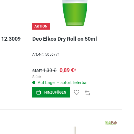
AKTION
 12.3009
Deo Elkos Dry Roll on 50ml
Art.-Nr.: 5056771
0,89 €*
statt 1,30 €
Stück
Auf Lager – sofort lieferbar
HINZUFÜGEN