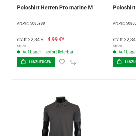
Poloshirt Herren Pro marine M
Poloshirt
Art.-Nr.: 5085988
Art.-Nr.: 5086
4,99 €*
statt 22,34 €
statt 22,3
Stück
Stück
Auf Lager – sofort lieferbar
Auf Lager
HINZUFÜGEN
HINZ