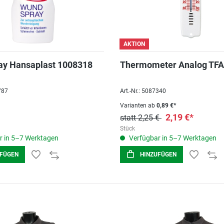
AKTION
y Hansaplast 1008318
Thermometer Analog TFA
787
Art.-Nr.: 5087340
Varianten ab
0,89 €*
2,19 €*
statt 2,25 €
Stück
r in 5–7 Werktagen
Verfügbar in 5–7 Werktagen
UFÜGEN
HINZUFÜGEN