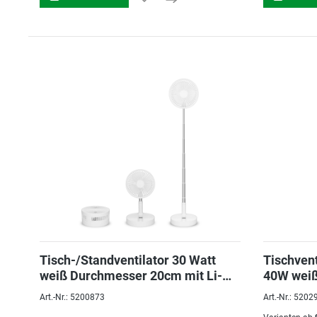
Tisch-/Standventilator 30 Watt
Tischven
weiß Durchmesser 20cm mit Li-
40W wei
Ionen-Akku
Art.-Nr.: 5200873
Art.-Nr.: 5202