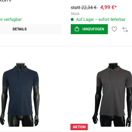
93,81 €*
4,99 €*
statt 22,34 €
Stück
r verfügbar
Auf Lager – sofort lieferbar
DETAILS
HINZUFÜGEN
AKTION