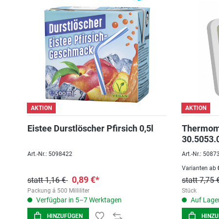
AKTION
AKTION
Eistee Durstlöscher Pfirsich 0,5l
Thermome
30.5053.
Art.-Nr.: 5098422
Art.-Nr.: 5087
Varianten ab
0
0,89 €*
statt 1,16 €
statt 7,75
Packung á 500 Milliliter
Stück
Verfügbar in 5–7 Werktagen
Auf Lager
HINZUFÜGEN
HINZ