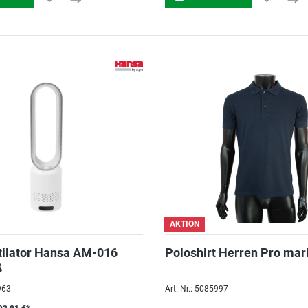
AKTION
tilator Hansa AM-016
Poloshirt Herren Pro mar
ß
963
Art.-Nr.: 5085997