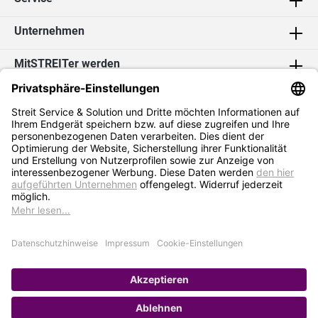
Unternehmen
MitSTREITer werden
Kontakt
Social Media
2026 Streit Service & Solution GmbH & Co. KG
* Alle Preise exkl. MwSt. zzgl.
Versandkosten
Impressum
Datenschutz
AGB
Hinweisgebersystem
Erklärung zur Barrierefreiheit
Verkauf nur an Selbstständige / Gewerbetreibende. Kein Verkauf an