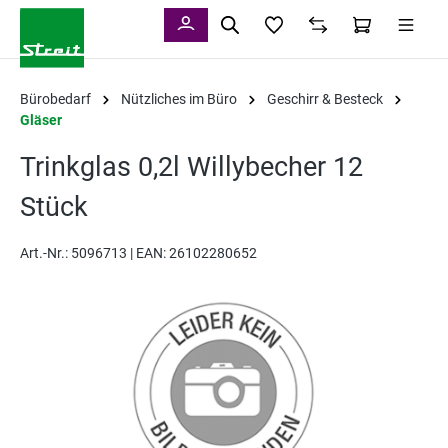
alt springen
Bürobedarf
Nützliches im Büro
Geschirr & Besteck
Gläser
Trinkglas 0,2l Willybecher 12
Stück
Art.-Nr.:
5096713 |
EAN: 26102280652
Bildergalerie überspringen