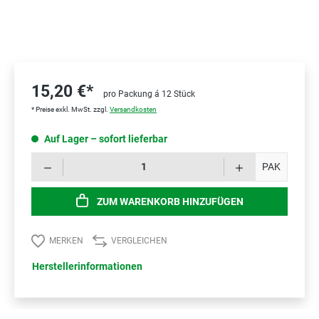
15,20 €*
pro Packung á 12 Stück
* Preise exkl. MwSt. zzgl.
Versandkosten
Auf Lager – sofort lieferbar
Prod
PAK
ZUM WARENKORB HINZUFÜGEN
MERKEN
VERGLEICHEN
Herstellerinformationen