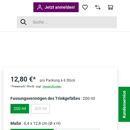
Jetzt anmelden!
12,80 €*
pro Packung á 6 Stück
* Preise exkl. MwSt. zzgl.
Versandkosten
Kundenservice
Fassungsvermögen des Trinkgefäßes
: 200 ml
200 ml
420 ml
(Diese Option ist zurzeit nicht verfügbar.)
Maße
: 6,4 x 12,8 cm (Ø x H)