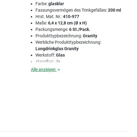
Farbe:
glasklar
Fassungsvermögen des Trinkgefäßes:
200 ml
Hrst. Mat. Nr.:
410-977
Maße:
6,4 x 12,8 cm (Ø x H)
Packungsmenge:
6 St./Pack.
Produkttypbezeichnung:
Granity
Werbliche Produkttypbezeichnung:
Longdrinkglas Granity
Werkstoff:
Glas
stapelbar:
Ja
Alle anzeigen