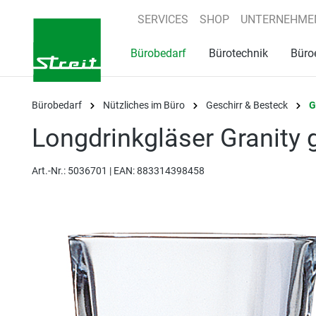
springen
Zur Hauptnavigation springen
SERVICES
SHOP
UNTERNEHME
Bürobedarf
Bürotechnik
Büro
Bürobedarf
Nützliches im Büro
Geschirr & Besteck
G
Longdrinkgläser Granity g
Art.-Nr.:
5036701 |
EAN: 883314398458
Bildergalerie überspringen