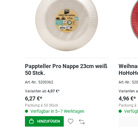
Pappteller Pro Nappe 23cm weiß
Weihna
50 Stck.
HoHoHo
Art.-Nr.: 5200362
Art.-Nr.: 5
Varianten ab
4,07 €*
Varianten 
6,27 €*
4,96 €*
Packung á 50 Stück
Packung á 
Verfügbar in 5–7 Werktagen
Verfügb
HINZUFÜGEN