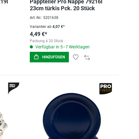
19I
Pappteller Pro Nappe 79216I
23cm türkis Pck. 20 Stück
Art.-Nr.: 5201638
Varianten ab
4,07 €*
4,49 €*
Packung á 20 Stück
Verfügbar in 5–7 Werktagen
HINZUFÜGEN