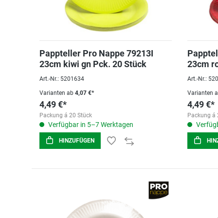
Pappteller Pro Nappe 79213I
Papptel
23cm kiwi gn Pck. 20 Stück
23cm ro
Art.-Nr.: 5201634
Art.-Nr.: 5
Varianten ab
4,07 €*
Varianten 
4,49 €*
4,49 €*
Packung á 20 Stück
Packung á 
Verfügbar in 5–7 Werktagen
Verfügb
HINZUFÜGEN
HIN