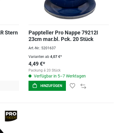
R Stern
Pappteller Pro Nappe 79212I
23cm mar.bl. Pck. 20 Stück
Art.-Nr.: 5201637
Varianten ab
4,07 €*
4,49 €*
Packung á 20 Stück
Verfügbar in 5–7 Werktagen
HINZUFÜGEN