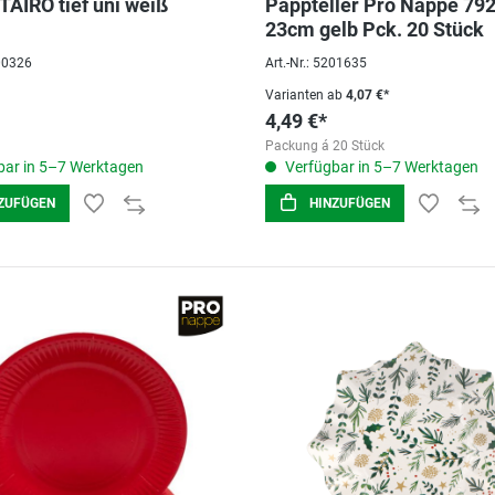
STAIRO tief uni weiß
Pappteller Pro Nappe 792
23cm gelb Pck. 20 Stück
100326
Art.-Nr.: 5201635
Varianten ab
4,07 €*
4,49 €*
Packung á 20 Stück
ar in 5–7 Werktagen
Verfügbar in 5–7 Werktagen
ZUFÜGEN
HINZUFÜGEN