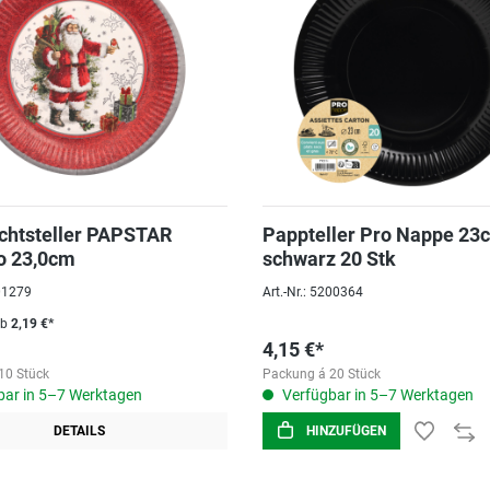
chtsteller PAPSTAR
Pappteller Pro Nappe 23
 23,0cm
schwarz 20 Stk
201279
Art.-Nr.: 5200364
ab
2,19 €*
4,15 €*
10 Stück
Packung á 20 Stück
ar in 5–7 Werktagen
Verfügbar in 5–7 Werktagen
DETAILS
HINZUFÜGEN