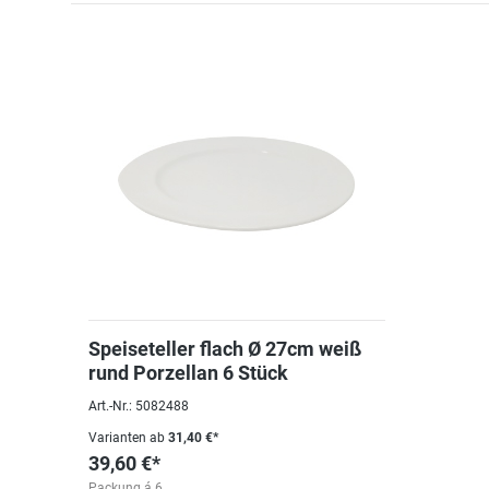
Speiseteller flach Ø 27cm weiß
rund Porzellan 6 Stück
Art.-Nr.: 5082488
Varianten ab
31,40 €*
39,60 €*
Packung á 6