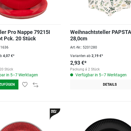
ler Pro Nappe 79215I
Weihnachtsteller PAPSTA
t Pck. 20 Stück
28,0cm
201636
Art.-Nr.: 5201280
ab
4,07 €*
Varianten ab
2,19 €*
2,93 €*
20 Stück
Packung á 2 Stück
ar in 5–7 Werktagen
Verfügbar in 5–7 Werktagen
ZUFÜGEN
DETAILS