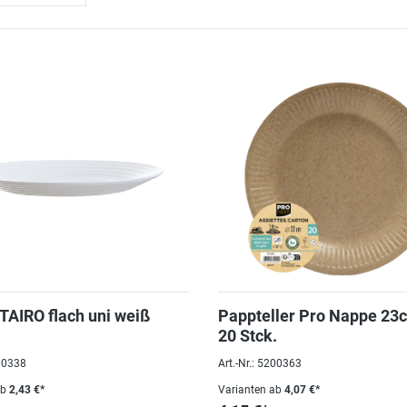
STAIRO flach uni weiß
Pappteller Pro Nappe 23c
20 Stck.
100338
Art.-Nr.: 5200363
ab
2,43 €*
Varianten ab
4,07 €*