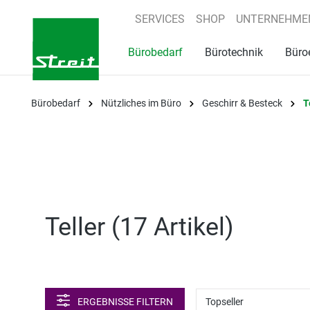
springen
Zur Hauptnavigation springen
SERVICES
SHOP
UNTERNEHME
Bürobedarf
Bürotechnik
Büro
Bürobedarf
Nützliches im Büro
Geschirr & Besteck
T
Teller (
17 Artikel
)
ERGEBNISSE FILTERN