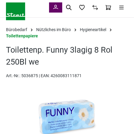
alt springen
Bürobedarf
Nützliches im Büro
Hygieneartikel
Toilettenpapiere
Toilettenp. Funny 3lagig 8 Rol
250Bl we
Art.-Nr.:
5036875 |
EAN: 4260083111871
Bildergalerie überspringen