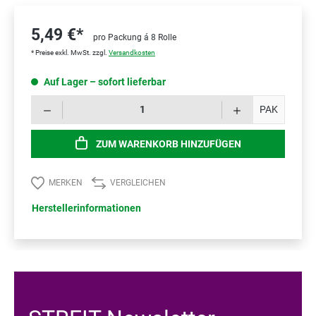
5,49 €*
pro Packung á 8 Rolle
* Preise exkl. MwSt. zzgl.
Versandkosten
Auf Lager – sofort lieferbar
Prod
PAK
ZUM WARENKORB HINZUFÜGEN
MERKEN
VERGLEICHEN
Herstellerinformationen