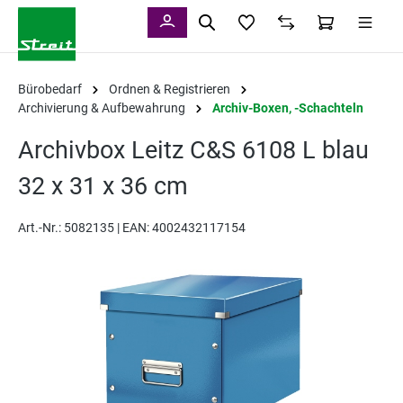
alt springen
Bürobedarf
Ordnen & Registrieren
Archivierung & Aufbewahrung
Archiv-Boxen, -Schachteln
Archivbox Leitz C&S 6108 L blau
32 x 31 x 36 cm
Art.-Nr.:
5082135 |
EAN: 4002432117154
Bildergalerie überspringen