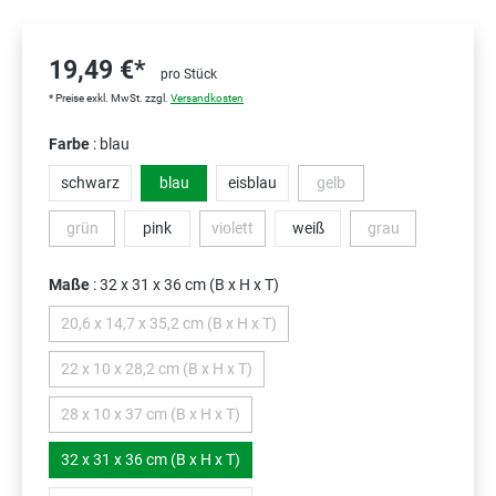
19,49 €*
pro Stück
* Preise exkl. MwSt. zzgl.
Versandkosten
Farbe
: blau
schwarz
blau
eisblau
gelb
(Diese Option ist zurzeit nic
grün
pink
violett
weiß
grau
(Diese Option ist zurzeit nicht verfügbar.)
(Diese Option ist zurzeit nicht verfügbar.)
(Diese Option ist zu
Maße
: 32 x 31 x 36 cm (B x H x T)
20,6 x 14,7 x 35,2 cm (B x H x T)
(Diese Option ist zurzeit nicht verfügbar.)
22 x 10 x 28,2 cm (B x H x T)
(Diese Option ist zurzeit nicht verfügbar.)
28 x 10 x 37 cm (B x H x T)
(Diese Option ist zurzeit nicht verfügbar.)
32 x 31 x 36 cm (B x H x T)