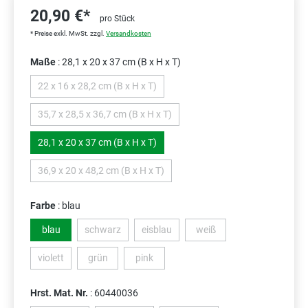
20,90 €*
pro Stück
* Preise exkl. MwSt. zzgl.
Versandkosten
Maße
: 28,1 x 20 x 37 cm (B x H x T)
22 x 16 x 28,2 cm (B x H x T)
(Diese Option ist zurzeit nicht verfügbar.)
35,7 x 28,5 x 36,7 cm (B x H x T)
(Diese Option ist zurzeit nicht verfügbar.)
28,1 x 20 x 37 cm (B x H x T)
36,9 x 20 x 48,2 cm (B x H x T)
(Diese Option ist zurzeit nicht verfügbar.)
Farbe
: blau
blau
schwarz
eisblau
weiß
(Diese Option ist zurzeit nicht verfügbar.)
(Diese Option ist zurzeit nicht verfügbar.)
(Diese Option ist zurzeit nic
violett
grün
pink
(Diese Option ist zurzeit nicht verfügbar.)
(Diese Option ist zurzeit nicht verfügbar.)
(Diese Option ist zurzeit nicht verfügbar.)
Hrst. Mat. Nr.
: 60440036