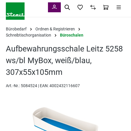
alt springen
Bürobedarf
Ordnen & Registrieren
Schreibtischorganisation
Büroschalen
Aufbewahrungsschale Leitz 5258
ws/bl MyBox, weiß/blau,
307x55x105mm
Art.-Nr.:
5084524 |
EAN: 4002432116607
Bildergalerie überspringen