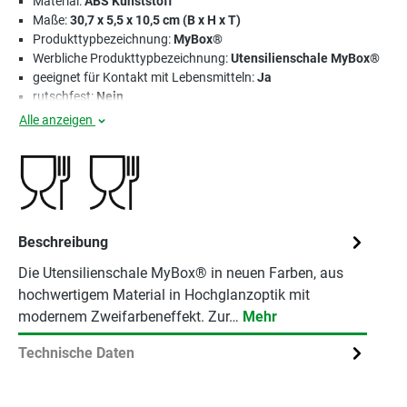
Material:
ABS Kunststoff
Maße:
30,7 x 5,5 x 10,5 cm (B x H x T)
Produkttypbezeichnung:
MyBox®
Werbliche Produkttypbezeichnung:
Utensilienschale MyBox®
geeignet für Kontakt mit Lebensmitteln:
Ja
rutschfest:
Nein
Alle anzeigen
Beschreibung
Die Utensilienschale MyBox® in neuen Farben, aus
hochwertigem Material in Hochglanzoptik mit
modernem Zweifarbeneffekt. Zur…
Mehr
Technische Daten