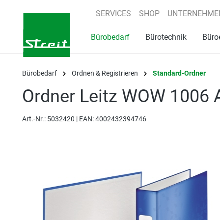
springen
Zur Hauptnavigation springen
SERVICES
SHOP
UNTERNEHME
Bürobedarf
Bürotechnik
Büro
Bürobedarf
Ordnen & Registrieren
Standard-Ordner
Ordner Leitz WOW 1006 
Art.-Nr.:
5032420 |
EAN: 4002432394746
Bildergalerie überspringen