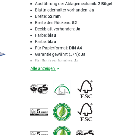
Ausführung der Ablagemechanik:
2 Bügel
Blattniederhalter vorhanden:
Ja
Breite:
52 mm
Breite des Rückens:
52
Deckblatt vorhanden:
Ja
Farbe:
blau
Farbe:
blau
Für Papierformat:
DIN A4
Garantie gewährt (J/N):
Ja
Griffloch vorhanden:
Ja
Alle anzeigen