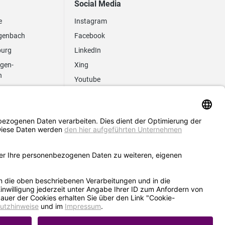
Social Media
e
Instagram
genbach
Facebook
burg
LinkedIn
ngen-
Xing
n
Youtube