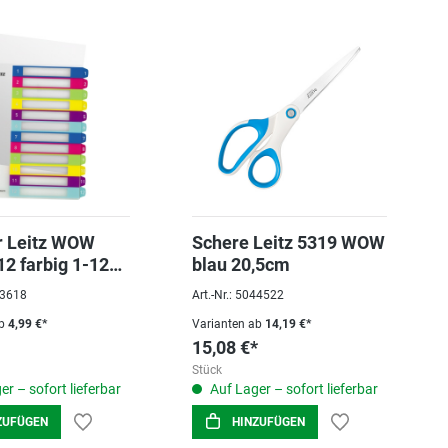
r Leitz WOW
Schere Leitz 5319 WOW
12 farbig 1-12
blau 20,5cm
tbar, Pp, extra
033618
Art.-Nr.: 5044522
b
4,99 €*
Varianten ab
14,19 €*
15,08 €*
Stück
r – sofort lieferbar
Auf Lager – sofort lieferbar
ZUFÜGEN
HINZUFÜGEN