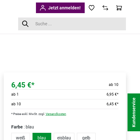
Jetzt anmelden!
6,45 €*
ab 10
ab
1
6,95 €*
Kundenservice
ab
10
6,45 €*
* Preise exkl. MwSt. zzgl.
Versandkosten
Farbe
: blau
weiß
blau
eisblau
gelb