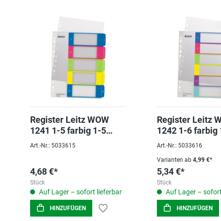
Register Leitz WOW
Register Leitz
1241 1-5 farbig 1-5
1242 1-6 farbig 
beschriftbar, Pp, extra
beschriftbar, Pp
Art.-Nr.: 5033615
Art.-Nr.: 5033616
breit
breit
Varianten ab
4,99 €*
4,68 €*
5,34 €*
Stück
Stück
Auf Lager – sofort lieferbar
Auf Lager – sofort
HINZUFÜGEN
HINZUFÜGEN