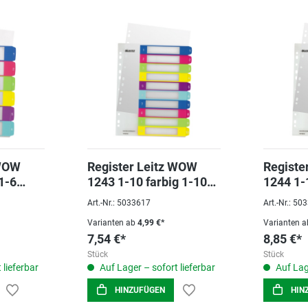
 WOW
Register Leitz WOW
Registe
1-6
1243 1-10 farbig 1-10
1244 1-
, extra
beschriftbar, Pp, extra
beschrif
Art.-Nr.: 5033617
Art.-Nr.: 5
breit
breit
Varianten ab
4,99 €*
Varianten a
7,54 €*
8,85 €*
Stück
Stück
 lieferbar
Auf Lager – sofort lieferbar
Auf Lage
HINZUFÜGEN
HIN