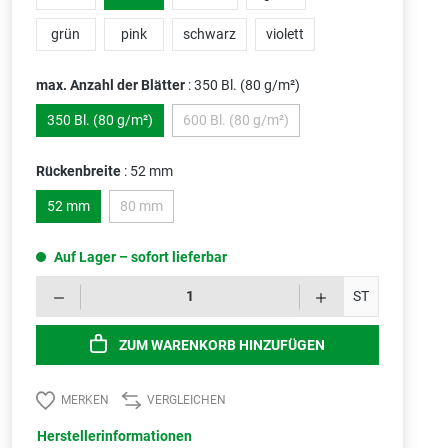
grün
pink
schwarz
violett
max. Anzahl der Blätter
: 350 Bl. (80 g/m²)
350 Bl. (80 g/m²)
600 Bl. (80 g/m²)
(Diese Option ist zurzeit nicht verfügbar.
Rückenbreite
: 52 mm
52 mm
80 mm
(Diese Option ist zurzeit nicht verfügbar.)
Auf Lager – sofort lieferbar
Produk
ST
ZUM WARENKORB HINZUFÜGEN
MERKEN
VERGLEICHEN
Herstellerinformationen