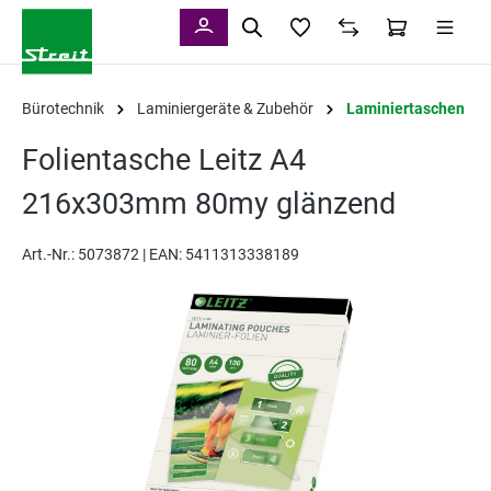
alt springen
Bürotechnik
Laminiergeräte & Zubehör
Laminiertaschen
Folientasche Leitz A4
216x303mm 80my glänzend
Art.-Nr.:
5073872 |
EAN: 5411313338189
Bildergalerie überspringen