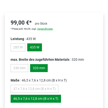
99,00 €*
pro Stück
* Preise exkl. MwSt. zzgl.
Versandkosten
Leistung
: 435 W
285 W
435 W
(Diese Option ist zurzeit nicht verfügbar.)
max. Breite des zugeführten Materials
: 320 mm
230 mm
320 mm
(Diese Option ist zurzeit nicht verfügbar.)
Maße
: 46,5 x 7,6 x 12,8 cm (B x H x T)
37 x 7,6 x 12,8 cm (B x H x T)
(Diese Option ist zurzeit nicht verfügbar.)
46,5 x 7,6 x 12,8 cm (B x H x T)