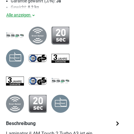
Garantie gewährt (J/N):
Ja
Gewicht:
8,2 kg
Alle anzeigen
Beschreibung
Laminator iLAM Touch 2 Turbo A3 ist ein