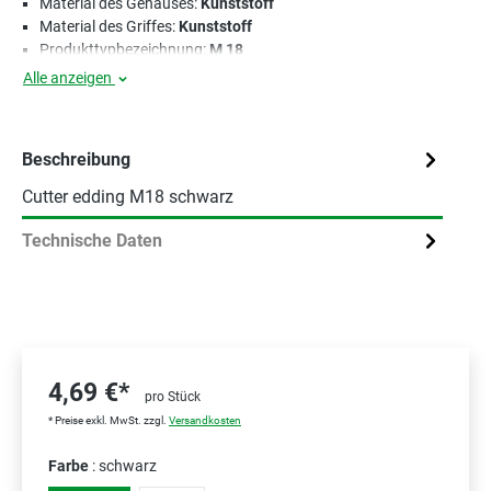
Material des Gehäuses:
Kunststoff
Material des Griffes:
Kunststoff
Produkttypbezeichnung:
M 18
Alle anzeigen
Beschreibung
Cutter edding M18 schwarz
Technische Daten
4,69 €*
pro Stück
* Preise exkl. MwSt. zzgl.
Versandkosten
Farbe
: schwarz