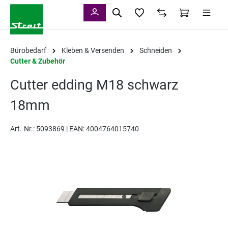
alt springen
Bürobedarf
Kleben & Versenden
Schneiden
Cutter & Zubehör
Cutter edding M18 schwarz
18mm
Art.-Nr.:
5093869 |
EAN: 4004764015740
Bildergalerie überspringen