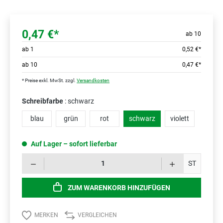
0,47 €*
ab 10
ab
1
0,52 €*
ab
10
0,47 €*
* Preise exkl. MwSt. zzgl.
Versandkosten
Schreibfarbe
: schwarz
blau
grün
rot
schwarz
violett
Auf Lager – sofort lieferbar
Prod
ST
ZUM WARENKORB HINZUFÜGEN
MERKEN
VERGLEICHEN