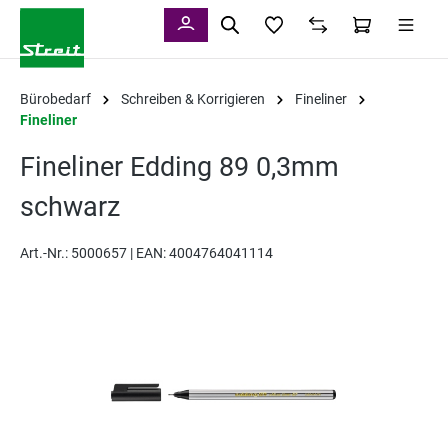
alt springen
Bürobedarf
Schreiben & Korrigieren
Fineliner
Fineliner
Fineliner Edding 89 0,3mm
schwarz
Art.-Nr.:
5000657 |
EAN: 4004764041114
Bildergalerie überspringen