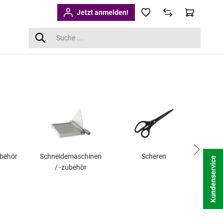
Jetzt anmelden!
ubehör
Schneidemaschinen
Scheren
Cut
Kundenservice
/ -zubehör