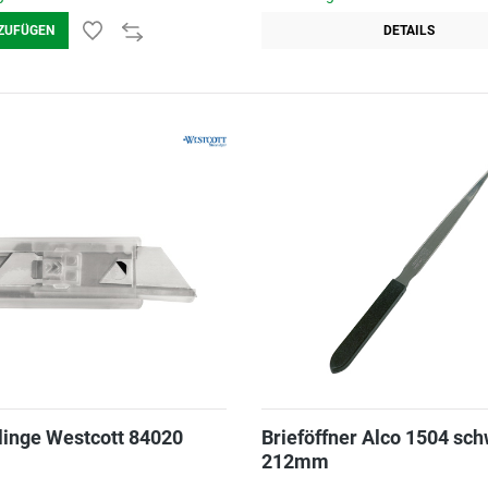
ZUFÜGEN
DETAILS
linge Westcott 84020
Brieföffner Alco 1504 sc
212mm