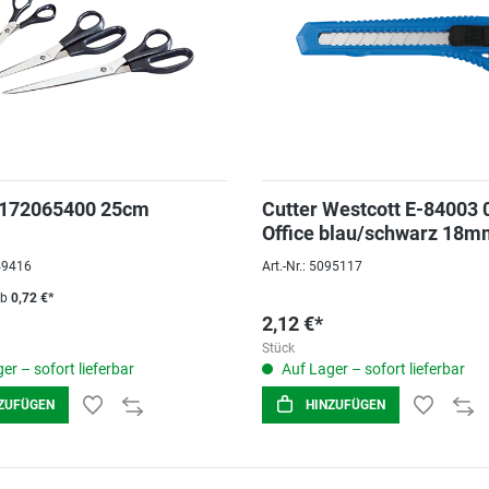
 172065400 25cm
Cutter Westcott E-84003 
Office blau/schwarz 18m
049416
Art.-Nr.: 5095117
ab
0,72 €*
2,12 €*
Stück
er – sofort lieferbar
Auf Lager – sofort lieferbar
ZUFÜGEN
HINZUFÜGEN