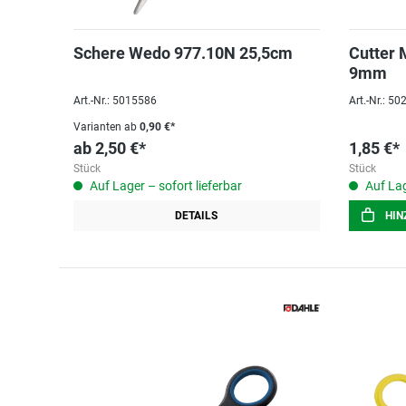
Schere Wedo 977.10N 25,5cm
Cutter 
9mm
Art.-Nr.: 5015586
Art.-Nr.: 5
Varianten ab
0,90 €*
ab
2,50 €*
1,85 €*
Stück
Stück
Auf Lager – sofort lieferbar
Auf Lag
DETAILS
HIN