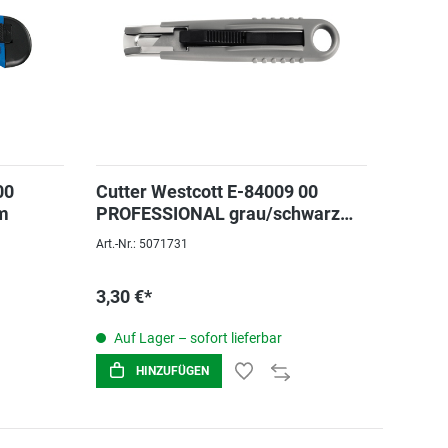
00
Cutter Westcott E-84009 00
m
PROFESSIONAL grau/schwarz
18mm
Art.-Nr.: 5071731
3,30 €*
Auf Lager – sofort lieferbar
HINZUFÜGEN