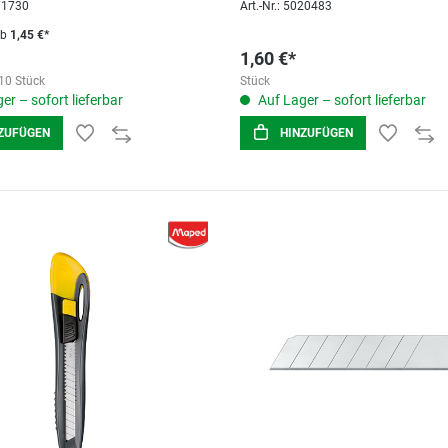
071730
Art.-Nr.: 5020483
ab
1,45 €*
1,60 €*
10 Stück
Stück
er – sofort lieferbar
Auf Lager – sofort lieferbar
ZUFÜGEN
HINZUFÜGEN