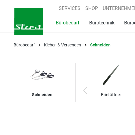
springen
Zur Hauptnavigation springen
SERVICES
SHOP
UNTERNEHME
Bürobedarf
Bürotechnik
Büro
Bürobedarf
Kleben & Versenden
Schneiden
Schneiden
Brieföffner