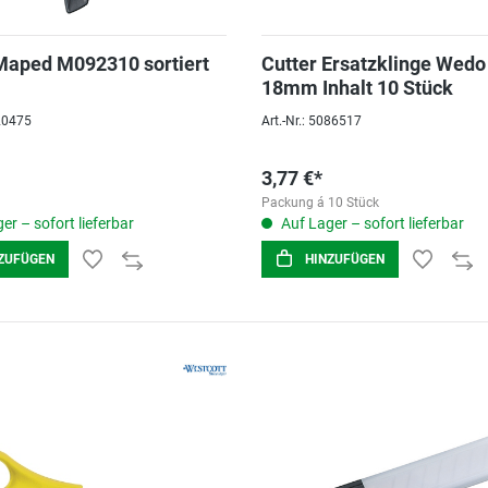
Maped M092310 sortiert
Cutter Ersatzklinge Wedo
18mm Inhalt 10 Stück
020475
Art.-Nr.: 5086517
3,77 €*
Packung á 10 Stück
er – sofort lieferbar
Auf Lager – sofort lieferbar
ZUFÜGEN
HINZUFÜGEN