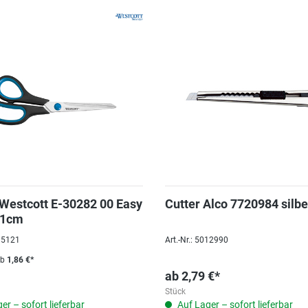
Westcott E-30282 00 Easy
Cutter Alco 7720984 sil
,1cm
095121
Art.-Nr.: 5012990
ab
1,86 €*
ab
2,79 €*
Stück
er – sofort lieferbar
Auf Lager – sofort lieferbar